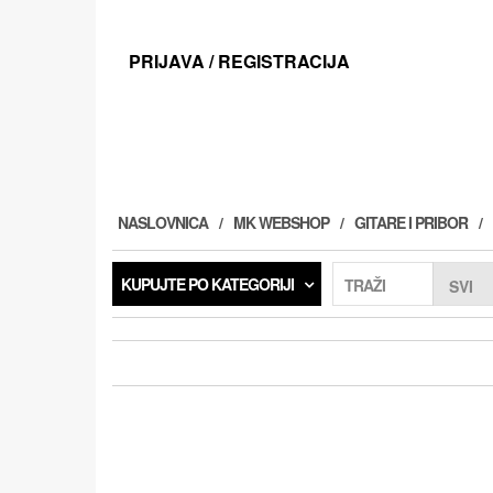
Preskoči
na
sadržaj
PRIJAVA / REGISTRACIJA
NASLOVNICA
MK WEBSHOP
GITARE I PRIBOR
KUPUJTE PO KATEGORIJI
TRAŽI