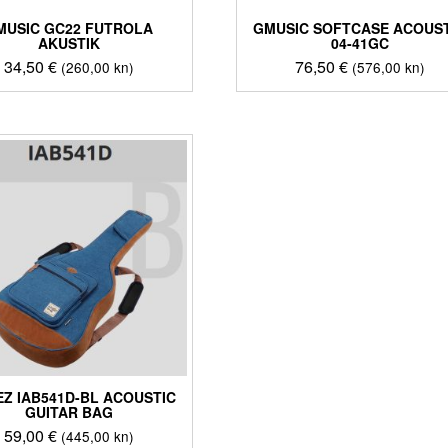
MUSIC GC22 FUTROLA
GMUSIC SOFTCASE ACOUS
AKUSTIK
04-41GC
34,50
€
76,50
€
(260,00 kn)
(576,00 kn)
EZ IAB541D-BL ACOUSTIC
GUITAR BAG
59,00
€
(445,00 kn)