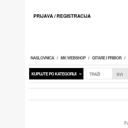
Preskoči
na
sadržaj
PRIJAVA / REGISTRACIJA
NASLOVNICA
MK WEBSHOP
GITARE I PRIBOR
KUPUJTE PO KATEGORIJI
TRAŽI
Fu