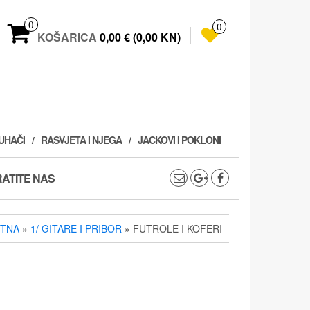
0
0
KOŠARICA
0,00 € (0,00 KN)
PUHAČI
RASVJETA I NJEGA
JACKOVI I POKLONI
ATITE NAS
TNA
»
1/ GITARE I PRIBOR
» FUTROLE I KOFERI