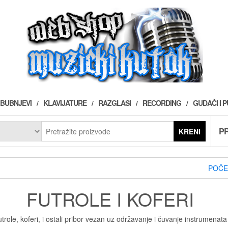
BUBNJEVI
KLAVIJATURE
RAZGLASI
RECORDING
GUDAČI I 
PR
KRENI
POČE
FUTROLE I KOFERI
trole, koferi, i ostali pribor vezan uz održavanje i čuvanje instrumenata