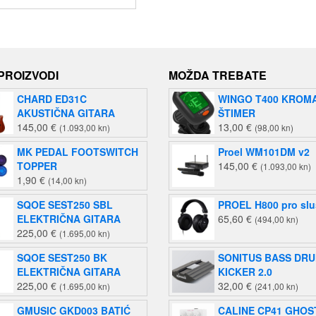
 PROIZVODI
MOŽDA TREBATE
CHARD ED31C
WINGO T400 KROM
AKUSTIČNA GITARA
ŠTIMER
145,00
€
13,00
€
(1.093,00 kn)
(98,00 kn)
MK PEDAL FOOTSWITCH
Proel WM101DM v2
TOPPER
145,00
€
(1.093,00 kn)
1,90
€
(14,00 kn)
SQOE SEST250 SBL
PROEL H800 pro slu
ELEKTRIČNA GITARA
65,60
€
(494,00 kn)
225,00
€
(1.695,00 kn)
SQOE SEST250 BK
SONITUS BASS DR
ELEKTRIČNA GITARA
KICKER 2.0
225,00
€
32,00
€
(1.695,00 kn)
(241,00 kn)
GMUSIC GKD003 BATIĆ
CALINE CP41 GHOS