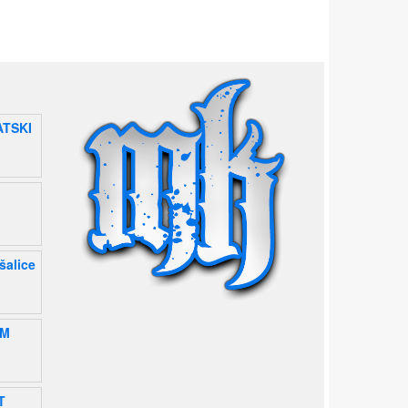
ATSKI
šalice
UM
T