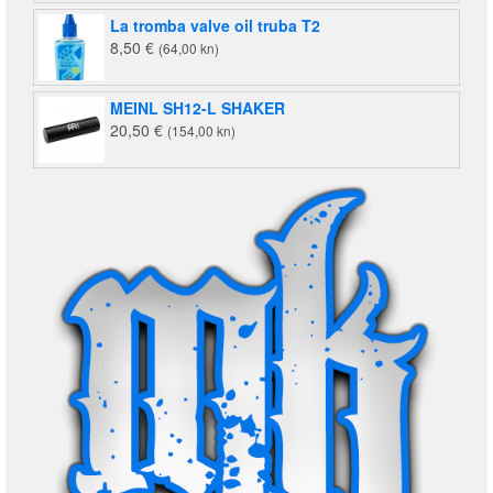
La tromba valve oil truba T2
8,50
€
(64,00 kn)
MEINL SH12-L SHAKER
20,50
€
(154,00 kn)