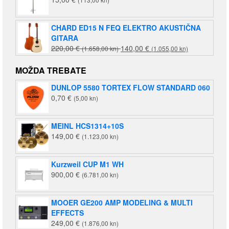
CHARD ED15 N FEQ ELEKTRO AKUSTIČNA
GITARA
Izvorna
Trenutna
220,00
€
140,00
€
(1.658,00 kn)
(1.055,00 kn)
cijena
cijena
bila
je:
MOŽDA TREBATE
je:
140,00 €
DUNLOP 5580 TORTEX FLOW STANDARD 060
220,00 €
(1.055,00
0,70
€
(5,00 kn)
(1.658,00
kn).
kn).
MEINL HCS1314+10S
149,00
€
(1.123,00 kn)
Kurzweil CUP M1 WH
900,00
€
(6.781,00 kn)
MOOER GE200 AMP MODELING & MULTI
EFFECTS
249,00
€
(1.876,00 kn)