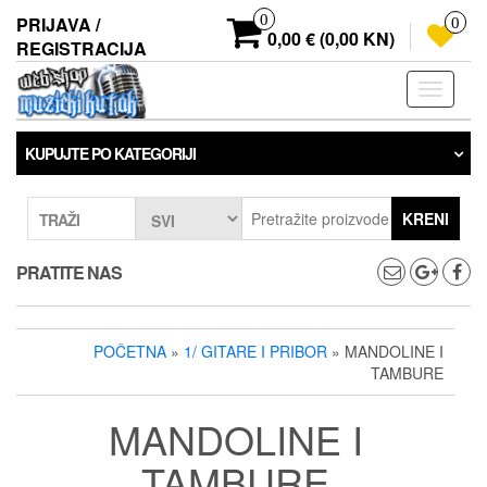
Preskoči
0
PRIJAVA /
0
na
0,00 € (0,00 KN)
REGISTRACIJA
sadržaj
Prebaci
navigaci
KUPUJTE PO KATEGORIJI
KRENI
TRAŽI
PRATITE NAS
POČETNA
»
1/ GITARE I PRIBOR
» MANDOLINE I
TAMBURE
MANDOLINE I
TAMBURE