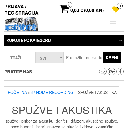
Preskoči
0
PRIJAVA /
0
na
0,00 € (0,00 KN)
REGISTRACIJA
sadržaj
Prebaci
navigaci
KUPUJTE PO KATEGORIJI
KRENI
TRAŽI
PRATITE NAS
POČETNA
»
5/ HOME RECORDING
» SPUŽVE I AKUSTIKA
SPUŽVE I AKUSTIKA
spužve i pribor za akustiku, denferi, difuzeri, akustične spužve,
bass bubanj kickeri, spužve za studije i zidove, zvučnička