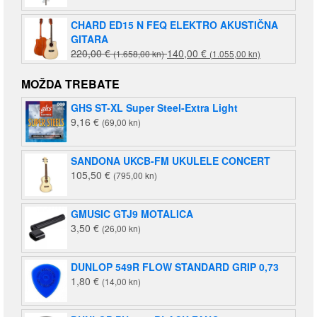
CHARD ED15 N FEQ ELEKTRO AKUSTIČNA
GITARA
Izvorna
Trenutna
220,00
€
140,00
€
(1.658,00 kn)
(1.055,00 kn)
cijena
cijena
bila
je:
MOŽDA TREBATE
je:
140,00 €
GHS ST-XL Super Steel-Extra Light
220,00 €
(1.055,00
9,16
€
(69,00 kn)
(1.658,00
kn).
kn).
SANDONA UKCB-FM UKULELE CONCERT
105,50
€
(795,00 kn)
GMUSIC GTJ9 MOTALICA
3,50
€
(26,00 kn)
DUNLOP 549R FLOW STANDARD GRIP 0,73
1,80
€
(14,00 kn)