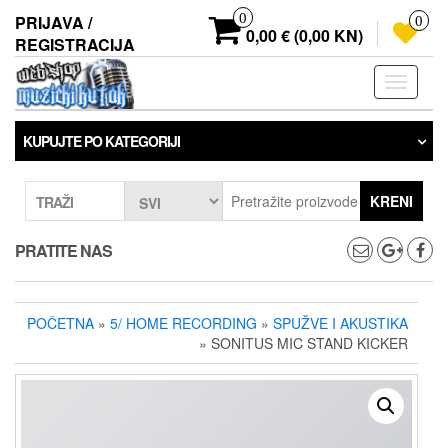
Preskoči
0
PRIJAVA /
0
na
0,00 € (0,00 KN)
REGISTRACIJA
sadržaj
Prebaci
navigaci
KUPUJTE PO KATEGORIJI
KRENI
TRAŽI
PRATITE NAS
POČETNA
»
5/ HOME RECORDING
»
SPUŽVE I AKUSTIKA
» SONITUS MIC STAND KICKER