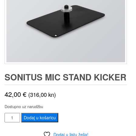
SONITUS MIC STAND KICKER
42,00
€
(316,00 kn)
Dostupno uz narudžbu
SONITUS
Dodaj u košaricu
Mic
Stand
Dodaj u listu želja!