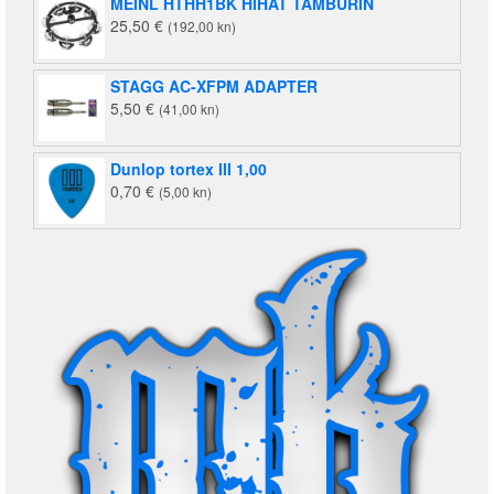
MEINL HTHH1BK HIHAT TAMBURIN
je:
7,70 €
25,50
€
(192,00 kn)
9,03 €
(58,00
(68,00
kn).
kn).
STAGG AC-XFPM ADAPTER
5,50
€
(41,00 kn)
Dunlop tortex III 1,00
0,70
€
(5,00 kn)