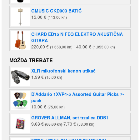
GMUSIC GKD003 BATIĆ
15,00
€
(113,00 kn)
CHARD ED15 N FEQ ELEKTRO AKUSTIČNA
GITARA
Izvorna
Trenutna
220,00
€
140,00
€
(1.658,00 kn)
(1.055,00 kn)
cijena
cijena
bila
je:
MOŽDA TREBATE
je:
140,00 €
XLR mikrofonski kenon utikač
220,00 €
(1.055,00
1,99
€
(15,00 kn)
(1.658,00
kn).
kn).
D'Addario 1XVP4-5 Assorted Guitar Picks 7-
pack
10,00
€
(75,00 kn)
GROVER ALLMAN, set trzalica DDS1
Izvorna
Trenutna
9,03
€
7,70
€
(68,00 kn)
(58,00 kn)
cijena
cijena
bila
je: