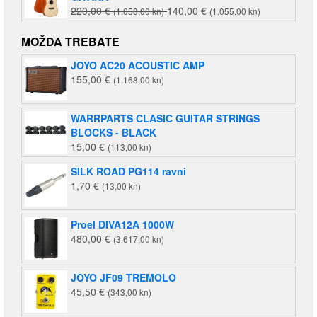
Izvorna
Trenutna
220,00
€
140,00
€
(1.658,00 kn)
(1.055,00 kn)
cijena
cijena
bila
je:
MOŽDA TREBATE
je:
140,00 €
JOYO AC20 ACOUSTIC AMP
220,00 €
(1.055,00
155,00
€
(1.168,00 kn)
(1.658,00
kn).
kn).
WARRPARTS CLASIC GUITAR STRINGS
BLOCKS - BLACK
15,00
€
(113,00 kn)
SILK ROAD PG114 ravni
1,70
€
(13,00 kn)
Proel DIVA12A 1000W
480,00
€
(3.617,00 kn)
JOYO JF09 TREMOLO
45,50
€
(343,00 kn)