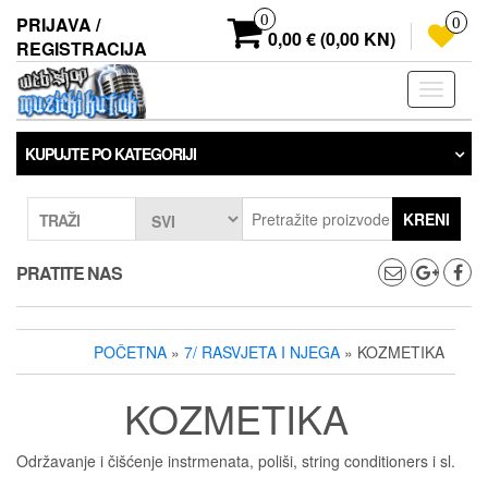
Preskoči
0
PRIJAVA /
0
na
0,00 € (0,00 KN)
REGISTRACIJA
sadržaj
Prebaci
navigaci
KUPUJTE PO KATEGORIJI
KRENI
TRAŽI
PRATITE NAS
POČETNA
»
7/ RASVJETA I NJEGA
» KOZMETIKA
KOZMETIKA
Održavanje i čišćenje instrmenata, poliši, string conditioners i sl.