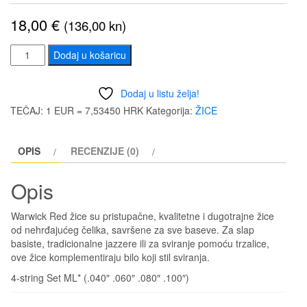
18,00
€
(136,00 kn)
WARWICK
Dodaj u košaricu
bass
4,
Dodaj u listu želja!
40-
TEČAJ: 1 EUR = 7,53450 HRK
Kategorija:
ŽICE
100
količina
OPIS
RECENZIJE (0)
Opis
Warwick Red žice su pristupačne, kvalitetne i dugotrajne žice
od nehrđajućeg čelika, savršene za sve baseve. Za slap
basiste, tradicionalne jazzere ili za sviranje pomoću trzalice,
ove žice komplementiraju bilo koji stil sviranja.
4-string Set ML* (.040″ .060″ .080″ .100″)