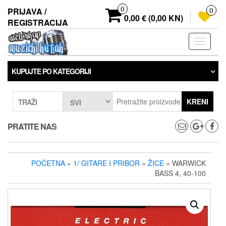
Preskoči
0
PRIJAVA /
0
na
0,00 € (0,00 KN)
REGISTRACIJA
sadržaj
Prebaci
navigaci
KUPUJTE PO KATEGORIJI
KRENI
TRAŽI
PRATITE NAS
POČETNA
»
1/ GITARE I PRIBOR
»
ŽICE
» WARWICK
BASS 4, 40-100