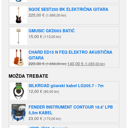
SQOE SEST250 BK ELEKTRIČNA GITARA
225,00
€
(1.695,00 kn)
GMUSIC GKD003 BATIĆ
15,00
€
(113,00 kn)
CHARD ED15 N FEQ ELEKTRO AKUSTIČNA
GITARA
Izvorna
Trenutna
220,00
€
140,00
€
(1.658,00 kn)
(1.055,00 kn)
cijena
cijena
bila
je:
MOŽDA TREBATE
je:
140,00 €
SILKROAD gitarski kabel LG205.7 - 7m
220,00 €
(1.055,00
12,00
€
(90,00 kn)
(1.658,00
kn).
kn).
FENDER INSTRUMENT CONTOUR 18.6' LPB
5,5m KABEL
23,00
€
(173,00 kn)