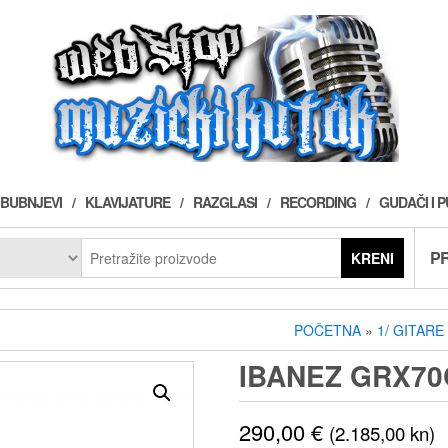
BUBNJEVI
KLAVIJATURE
RAZGLASI
RECORDING
GUDAČI I 
PR
KRENI
POČETNA
»
1/ GITARE
IBANEZ GRX70
290,00
€
(2.185,00 kn)