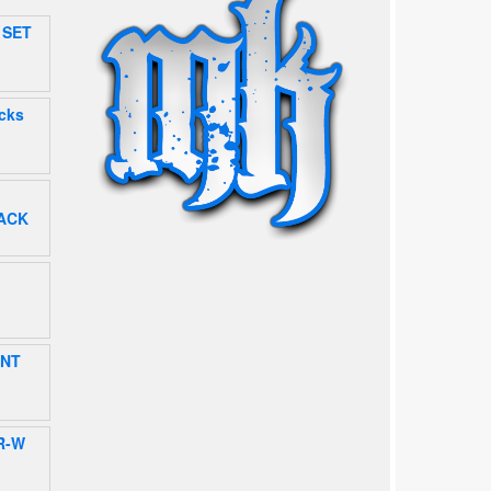
 SET
icks
ACK
RNT
R-W