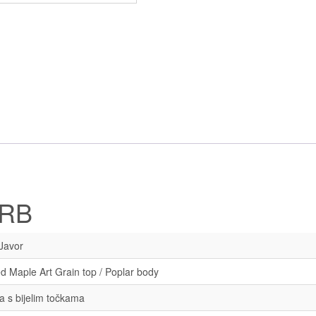
TRB
Javor
ed Maple Art Grain top / Poplar body
a s bijelim točkama