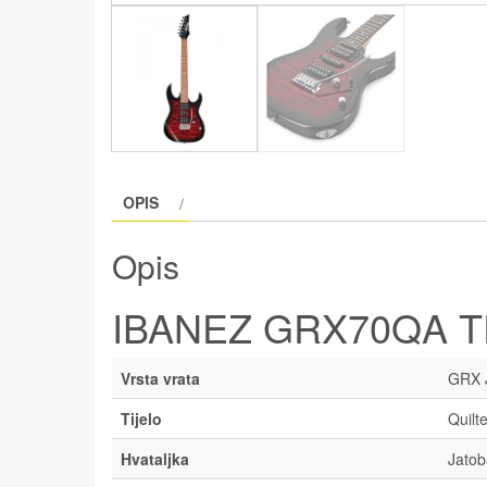
OPIS
Opis
IBANEZ GRX70QA 
Vrsta vrata
GRX 
Tijelo
Quilt
Hvataljka
Jatob