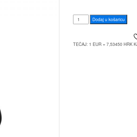
IBANEZ
Dodaj u košaricu
GRX70QA
TRB
količina
TEČAJ: 1 EUR = 7,53450 HRK
K