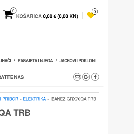
0
0
KOŠARICA
0,00 € (0,00 KN)
PUHAČI
RASVJETA I NJEGA
JACKOVI I POKLONI
ATITE NAS
 I PRIBOR
»
ELEKTRIKA
» IBANEZ GRX70QA TRB
QA TRB