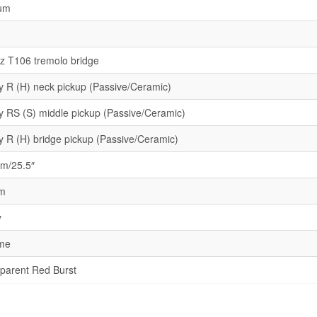
um
z T106 tremolo bridge
ity R (H) neck pickup (Passive/Ceramic)
ity RS (S) middle pickup (Passive/Ceramic)
ity R (H) bridge pickup (Passive/Ceramic)
m/25.5″
m
y
me
parent Red Burst