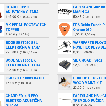
CHARD ED31C
PARTSLAND J02 BK
AKUSTIČNA GITARA
MAŠINICA
145,00
€
50,43
€
(1.093,00 kn)
(380,00 kn)
MK PEDAL FOOTSWITCH
PRS Delrin Punch P
TOPPER
Orange 060
1,90
€
1,00
€
(14,00 kn)
(8,00 kn)
SQOE SEST250 SBL
WARRPARTS FLOYD
ELEKTRIČNA GITARA
ROSE HEX KEYS BL
225,00
€
8,00
€
(1.695,00 kn)
(60,00 kn)
SQOE SEST250 BK
SILK ROAD FS202
ELEKTRIČNA GITARA
12,50
€
(94,00 kn)
225,00
€
(1.695,00 kn)
GMUSIC GKD003 BATIĆ
DUNLOP HE105 CL
15,00
€
WOOD MAINT KIT
(113,00 kn)
23,00
€
(173,00 kn)
CHARD ED15 N FEQ
PARTSLAND HS36C
ELEKTRO AKUSTIČNA
TREMOLO RUČICA
GITARA
8,50
€
(64,00 kn)