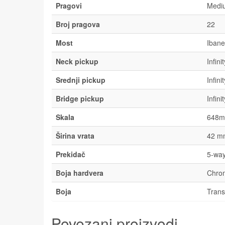
Pragovi
Medi
Broj pragova
22
Most
Ibane
Neck pickup
Infin
Srednji pickup
Infin
Bridge pickup
Infin
Skala
648m
Širina vrata
42 m
Prekidač
5-wa
Boja hardvera
Chro
Boja
Trans
Povezani proizvodi