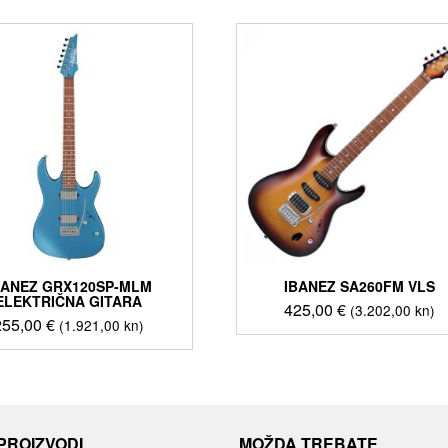
BANEZ GRX120SP-MLM
IBANEZ SA260FM VLS
ELEKTRIČNA GITARA
425,00
€
(3.202,00 kn)
255,00
€
(1.921,00 kn)
 PROIZVODI
MOŽDA TREBATE