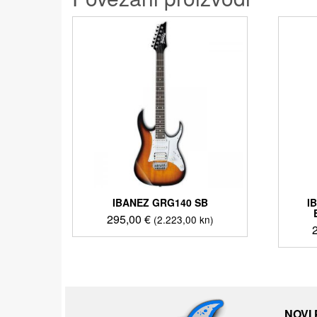
IBANEZ GRG140 SB
I
295,00
€
(2.223,00 kn)
NOVI