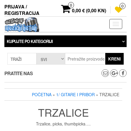
Preskoči
0
PRIJAVA /
0
na
0,00 € (0,00 KN)
REGISTRACIJA
sadržaj
Prebaci
navigaci
KUPUJTE PO KATEGORIJI
KRENI
TRAŽI
PRATITE NAS
POČETNA
»
1/ GITARE I PRIBOR
» TRZALICE
TRZALICE
Trzalice, picks, thumbpicks….