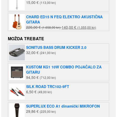
15,00
€
(113,00 kn)
CHARD ED15 N FEQ ELEKTRO AKUSTIČNA
GITARA
Izvorna
Trenutna
220,00
€
140,00
€
(1.658,00 kn)
(1.055,00 kn)
cijena
cijena
bila
je:
MOŽDA TREBATE
je:
140,00 €
SONITUS BASS DRUM KICKER 2.0
220,00 €
(1.055,00
32,00
€
(241,00 kn)
(1.658,00
kn).
kn).
KUSTOM KG1 10W COMBO POJAČALO ZA
GITARU
94,50
€
(712,00 kn)
SILK ROAD TRC102-9FT
6,50
€
(49,00 kn)
SUPERLUX ECO A1 dinamički MIKROFON
29,86
€
(225,00 kn)