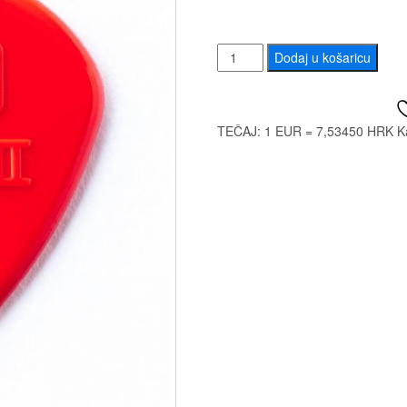
DUNLOP
Dodaj u košaricu
47R3N
NYLON
JAZZ
TEČAJ: 1 EUR = 7,53450 HRK
K
količina