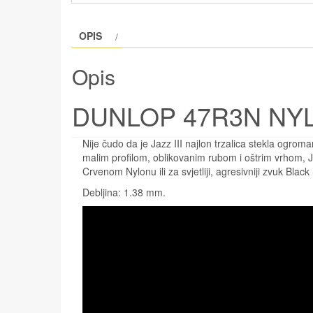
OPIS
Opis
DUNLOP 47R3N NY
Nije čudo da je Jazz III najlon trzalica stekla ogroma
malim profilom, oblikovanim rubom i oštrim vrhom, Ja
Crvenom Nylonu ili za svjetliji, agresivniji zvuk Black S
Debljina: 1.38 mm.