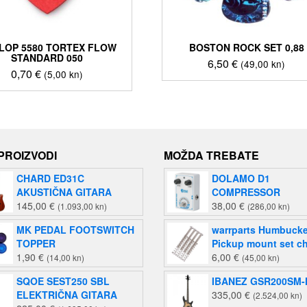
LOP 5580 TORTEX FLOW
BOSTON ROCK SET 0,88
STANDARD 050
6,50
€
(49,00 kn)
0,70
€
(5,00 kn)
 PROIZVODI
MOŽDA TREBATE
CHARD ED31C
DOLAMO D1
AKUSTIČNA GITARA
COMPRESSOR
145,00
€
38,00
€
(1.093,00 kn)
(286,00 kn)
MK PEDAL FOOTSWITCH
warrparts Humbucke
TOPPER
Pickup mount set c
1,90
€
6,00
€
(14,00 kn)
(45,00 kn)
SQOE SEST250 SBL
IBANEZ GSR200SM
ELEKTRIČNA GITARA
335,00
€
(2.524,00 kn)