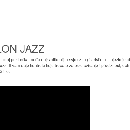
LON JAZZ
n broj poklonika među najkvalitetnijim svjetskim gitaristima – njezin je o
zz III vam daje kontrolu koju trebate za brzo sviranje i preciznost, dok
tiffo.