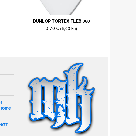
DUNLOP TORTEX FLEX 060
0,70
€
(5,00 kn)
r
hrome
-NGT