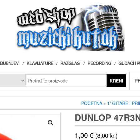
BUBNJEVI
KLAVIJATURE
RAZGLASI
RECORDING
GUDAČI I 
PR
KRENI
POČETNA
»
1/ GITARE I PR
DUNLOP 47R3N
1,00
€
(8,00 kn)