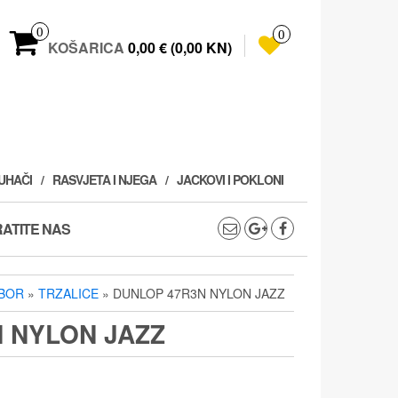
0
0
KOŠARICA
0,00 € (0,00 KN)
PUHAČI
RASVJETA I NJEGA
JACKOVI I POKLONI
ATITE NAS
IBOR
»
TRZALICE
» DUNLOP 47R3N NYLON JAZZ
 NYLON JAZZ