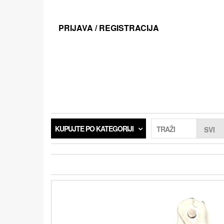
Preskoči
na
sadržaj
PRIJAVA / REGISTRACIJA
KUPUJTE PO KATEGORIJI
TRAŽI