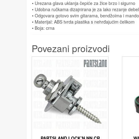
• Urezana glava uklanja čepiće za žice brzo i sigurno
​​​​​​​• Udobna ručkama dizajnirana je za lako rezanje debel
​​​​​​​• Odgovara gotovo svim gitarama, bendžoima i mand
​​​​​​​• Materijal: ABS tvrda plastika s nehrđajućim čelikom
​​​​​​​• Boja: crna
Povezani proizvodi
PARTSLAND LOCK’N NN CR
WA