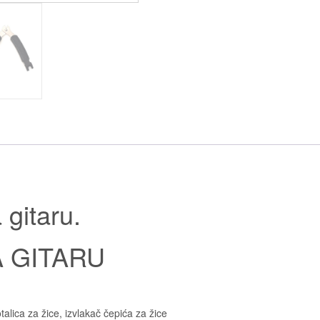
 gitaru.
A GITARU
talica za žice, izvlakač čepića za žice