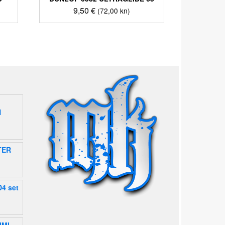
9,50
€
(72,00 kn)
N
TER
4 set