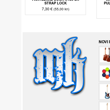
STRAP LOCK
PU
7,30
€
(55,00 kn)
NOVI