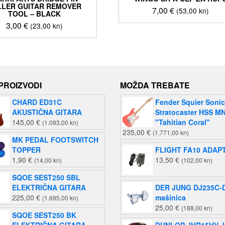
LLER GUITAR REMOVER
7,00
€
(53,00 kn)
TOOL – BLACK
3,00
€
(23,00 kn)
 PROIZVODI
MOŽDA TREBATE
CHARD ED31C
Fender Squier Sonic
AKUSTIČNA GITARA
Stratocaster HSS M
145,00
€
"Tahitian Coral"
(1.093,00 kn)
235,00
€
(1.771,00 kn)
MK PEDAL FOOTSWITCH
TOPPER
FLIGHT FA10 ADAP
1,90
€
13,50
€
(14,00 kn)
(102,00 kn)
SQOE SEST250 SBL
ELEKTRIČNA GITARA
DER JUNG DJ235C-D
225,00
€
mašinica
(1.695,00 kn)
25,00
€
(188,00 kn)
SQOE SEST250 BK