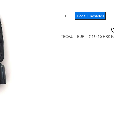
GM
Dodaj u košaricu
WINDER
01
ALAT
TEČAJ: 1 EUR = 7,53450 HRK
K
ZA
GITARU
količina