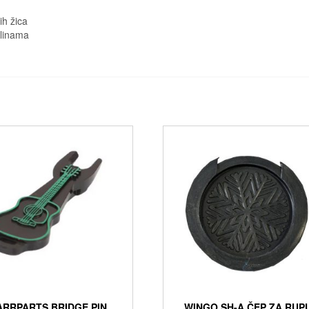
ih žica
olinama
RRPARTS BRIDGE PIN
WINGO SH-A ČEP ZA RUP