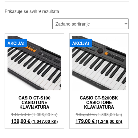
Prikazuje se svih 9 rezultata
AKCIJA!
AKCIJA!
CASIO CT-S100
CASIO CT-S200BK
CASIOTONE
CASIOTONE
KLAVIJATURA
KLAVIJATURA
Izvorna
Izvorna
145,50
€
185,50
€
(1.096,00 kn)
(1.398,00 kn)
cijena
Trenutna
cijena
Trenut
139,00
€
179,00
€
(1.047,00 kn)
(1.349,00 kn)
bila
cijena
bila
cijena
je:
je:
je:
je: