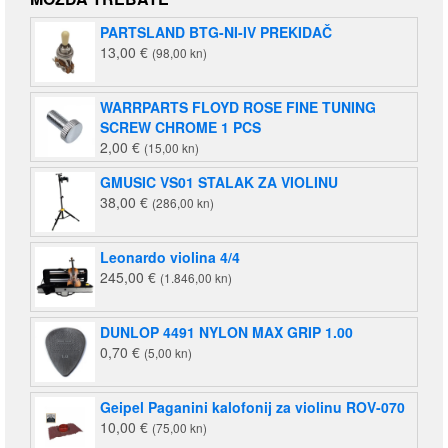
je:
140,00 €
PARTSLAND BTG-NI-IV PREKIDAČ
220,00 €
(1.055,00
13,00
€
(98,00 kn)
(1.658,00
kn).
kn).
WARRPARTS FLOYD ROSE FINE TUNING
SCREW CHROME 1 PCS
2,00
€
(15,00 kn)
GMUSIC VS01 STALAK ZA VIOLINU
38,00
€
(286,00 kn)
Leonardo violina 4/4
245,00
€
(1.846,00 kn)
DUNLOP 4491 NYLON MAX GRIP 1.00
0,70
€
(5,00 kn)
Geipel Paganini kalofonij za violinu ROV-070
10,00
€
(75,00 kn)