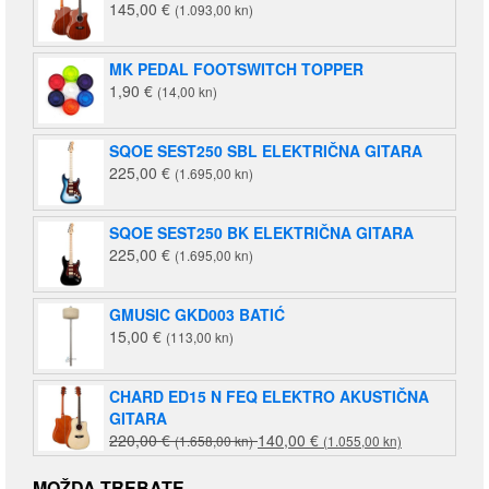
145,00
€
(1.093,00 kn)
MK PEDAL FOOTSWITCH TOPPER
1,90
€
(14,00 kn)
SQOE SEST250 SBL ELEKTRIČNA GITARA
225,00
€
(1.695,00 kn)
SQOE SEST250 BK ELEKTRIČNA GITARA
225,00
€
(1.695,00 kn)
GMUSIC GKD003 BATIĆ
15,00
€
(113,00 kn)
CHARD ED15 N FEQ ELEKTRO AKUSTIČNA
GITARA
Izvorna
Trenutna
220,00
€
140,00
€
(1.658,00 kn)
(1.055,00 kn)
cijena
cijena
bila
je:
MOŽDA TREBATE