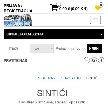
Preskoči
0
PRIJAVA /
0
na
0,00 € (0,00 KN)
REGISTRACIJA
sadržaj
Prebaci
navigaci
KUPUJTE PO KATEGORIJI
KRENI
TRAŽI
PRATITE NAS
POČETNA
»
3/ KLAVIJATURE
» SINTIĆI
SINTIĆI
Klavijature s ritmovima, aranžeri, dječji sintići