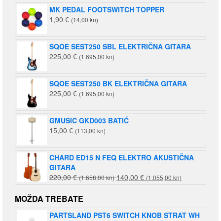
MK PEDAL FOOTSWITCH TOPPER
1,90
€
(14,00 kn)
SQOE SEST250 SBL ELEKTRIČNA GITARA
225,00
€
(1.695,00 kn)
SQOE SEST250 BK ELEKTRIČNA GITARA
225,00
€
(1.695,00 kn)
GMUSIC GKD003 BATIĆ
15,00
€
(113,00 kn)
CHARD ED15 N FEQ ELEKTRO AKUSTIČNA
GITARA
Izvorna
Trenutna
220,00
€
140,00
€
(1.658,00 kn)
(1.055,00 kn)
cijena
cijena
bila
je:
MOŽDA TREBATE
je:
140,00 €
PARTSLAND PST6 SWITCH KNOB STRAT WH
220,00 €
(1.055,00