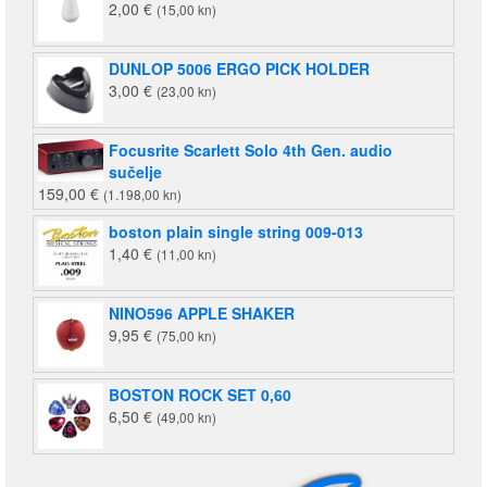
2,00
€
(15,00 kn)
(1.658,00
kn).
kn).
DUNLOP 5006 ERGO PICK HOLDER
3,00
€
(23,00 kn)
Focusrite Scarlett Solo 4th Gen. audio
sučelje
159,00
€
(1.198,00 kn)
boston plain single string 009-013
1,40
€
(11,00 kn)
NINO596 APPLE SHAKER
9,95
€
(75,00 kn)
BOSTON ROCK SET 0,60
6,50
€
(49,00 kn)