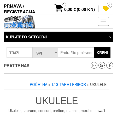
Preskoči
0
PRIJAVA /
0
na
0,00 € (0,00 KN)
REGISTRACIJA
sadržaj
Prebaci
navigaci
KUPUJTE PO KATEGORIJI
KRENI
TRAŽI
PRATITE NAS
POČETNA
»
1/ GITARE I PRIBOR
» UKULELE
UKULELE
Ukulele, soprano, concert, bariton, mahalo, mexico, hawaii