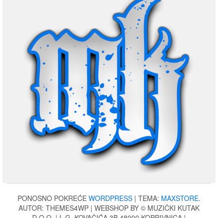
PONOSNO POKREĆE
WORDPRESS
|
TEMA:
MAXSTORE
.
AUTOR: THEMES4WP | WEBSHOP BY © MUZIČKI KUTAK
D.O.O. | I. G. KOVAČIĆA 3B 48000 KOPRIVNICA |