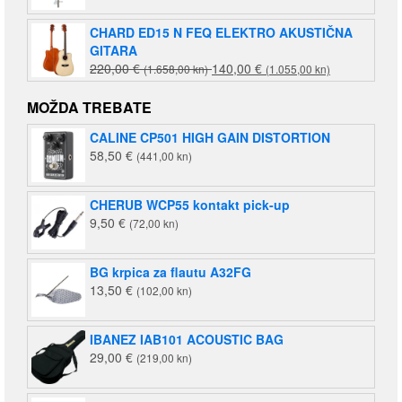
CHARD ED15 N FEQ ELEKTRO AKUSTIČNA
GITARA
Izvorna
Trenutna
220,00
€
140,00
€
(1.658,00 kn)
(1.055,00 kn)
cijena
cijena
bila
je:
MOŽDA TREBATE
je:
140,00 €
CALINE CP501 HIGH GAIN DISTORTION
220,00 €
(1.055,00
58,50
€
(441,00 kn)
(1.658,00
kn).
kn).
CHERUB WCP55 kontakt pick-up
9,50
€
(72,00 kn)
BG krpica za flautu A32FG
13,50
€
(102,00 kn)
IBANEZ IAB101 ACOUSTIC BAG
29,00
€
(219,00 kn)