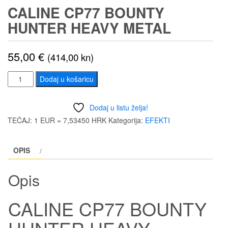
CALINE CP77 BOUNTY
HUNTER HEAVY METAL
55,00
€
(414,00 kn)
CALINE
Dodaj u košaricu
CP77
BOUNTY
Dodaj u listu želja!
HUNTER
TEČAJ: 1 EUR = 7,53450 HRK
Kategorija:
EFEKTI
HEAVY
METAL
OPIS
količina
Opis
CALINE CP77 BOUNTY