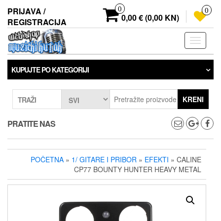
Preskoči
0
PRIJAVA /
0
na
0,00 € (0,00 KN)
REGISTRACIJA
sadržaj
Prebaci
navigaci
KUPUJTE PO KATEGORIJI
KRENI
TRAŽI
PRATITE NAS
POČETNA
»
1/ GITARE I PRIBOR
»
EFEKTI
» CALINE
CP77 BOUNTY HUNTER HEAVY METAL