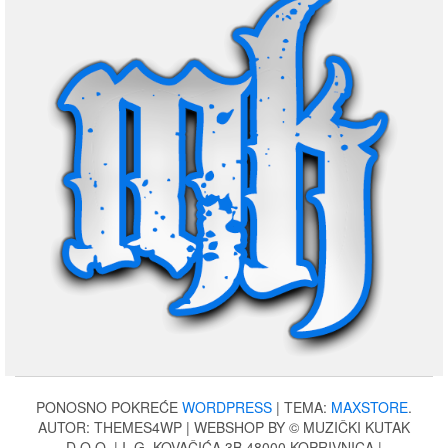
PONOSNO POKREĆE
WORDPRESS
|
TEMA:
MAXSTORE
.
AUTOR: THEMES4WP | WEBSHOP BY © MUZIČKI KUTAK
D.O.O. | I. G. KOVAČIĆA 3B 48000 KOPRIVNICA |