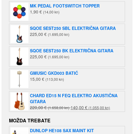
MK PEDAL FOOTSWITCH TOPPER
1,90
€
(14,00 kn)
SQOE SEST250 SBL ELEKTRIČNA GITARA
225,00
€
(1.695,00 kn)
SQOE SEST250 BK ELEKTRIČNA GITARA
225,00
€
(1.695,00 kn)
GMUSIC GKD003 BATIĆ
15,00
€
(113,00 kn)
CHARD ED15 N FEQ ELEKTRO AKUSTIČNA
GITARA
Izvorna
Trenutna
220,00
€
140,00
€
(1.658,00 kn)
(1.055,00 kn)
cijena
cijena
bila
je:
MOŽDA TREBATE
je:
140,00 €
DUNLOP HE108 SAX MAINT KIT
220,00 €
(1.055,00