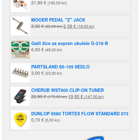
21,90
€
(165,00 kn)
(1.658,00
kn).
kn).
MOOER PEDAL "Z" JACK
Izvorna
Trenutna
2,92
€
2,39
€
(22,00 kn)
(18,00 kn)
cijena
cijena
bila
je:
Galli žice za sopran ukulele G-216-B
je:
2,39 €
6,50
€
(49,00 kn)
2,92 €
(18,00
(22,00
kn).
kn).
PARTSLAND S5-105 SEDLO
3,00
€
(23,00 kn)
CHERUB WST905 CLIP-ON TUNER
Izvorna
Trenutna
22,50
€
19,50
€
(170,00 kn)
(147,00 kn)
cijena
cijena
bila
je:
DUNLOP 5580 TORTEX FLOW STANDARD 073
je:
19,50 €
0,70
€
(5,00 kn)
22,50 €
(147,00
(170,00
kn).
kn).