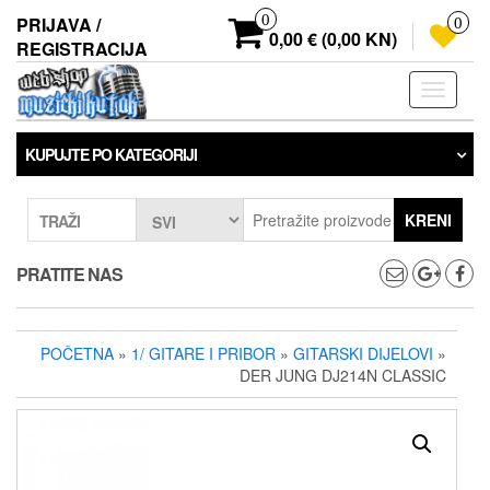
Preskoči
0
PRIJAVA /
0
na
0,00 € (0,00 KN)
REGISTRACIJA
sadržaj
Prebaci
navigaci
KUPUJTE PO KATEGORIJI
KRENI
TRAŽI
PRATITE NAS
POČETNA
»
1/ GITARE I PRIBOR
»
GITARSKI DIJELOVI
»
DER JUNG DJ214N CLASSIC