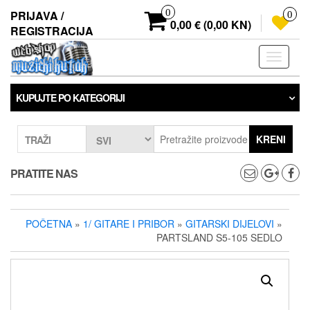
Preskoči
0
PRIJAVA /
0
na
0,00 € (0,00 KN)
REGISTRACIJA
sadržaj
Prebaci
navigaci
KUPUJTE PO KATEGORIJI
KRENI
TRAŽI
PRATITE NAS
POČETNA
»
1/ GITARE I PRIBOR
»
GITARSKI DIJELOVI
»
PARTSLAND S5-105 SEDLO