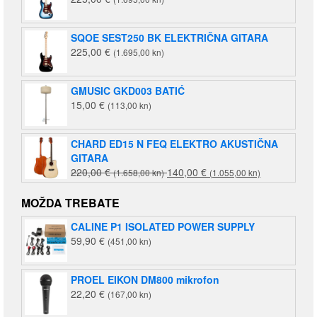
SQOE SEST250 BK ELEKTRIČNA GITARA
225,00
€
(1.695,00 kn)
GMUSIC GKD003 BATIĆ
15,00
€
(113,00 kn)
CHARD ED15 N FEQ ELEKTRO AKUSTIČNA
GITARA
Izvorna
Trenutna
220,00
€
140,00
€
(1.658,00 kn)
(1.055,00 kn)
cijena
cijena
bila
je:
MOŽDA TREBATE
je:
140,00 €
CALINE P1 ISOLATED POWER SUPPLY
220,00 €
(1.055,00
59,90
€
(451,00 kn)
(1.658,00
kn).
kn).
PROEL EIKON DM800 mikrofon
22,20
€
(167,00 kn)