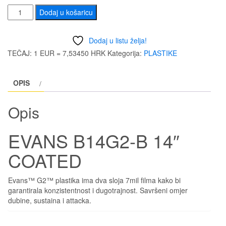
EVANS
Dodaj u košaricu
B14G2-
B
Dodaj u listu želja!
14"
TEČAJ: 1 EUR = 7,53450 HRK
Kategorija:
PLASTIKE
COATED
količina
OPIS
Opis
EVANS B14G2-B 14″
COATED
Evans™ G2™ plastika ima dva sloja 7mil filma kako bi
garantirala konzistentnost i dugotrajnost. Savršeni omjer
dubine, sustaina i attacka.