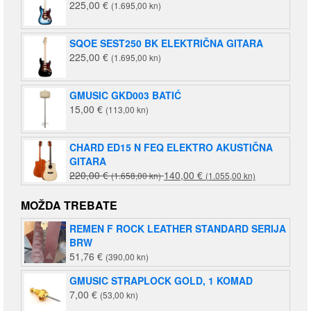
225,00
€
(1.695,00 kn)
SQOE SEST250 BK ELEKTRIČNA GITARA
225,00
€
(1.695,00 kn)
GMUSIC GKD003 BATIĆ
15,00
€
(113,00 kn)
CHARD ED15 N FEQ ELEKTRO AKUSTIČNA
GITARA
Izvorna
Trenutna
220,00
€
140,00
€
(1.658,00 kn)
(1.055,00 kn)
cijena
cijena
bila
je:
MOŽDA TREBATE
je:
140,00 €
REMEN F ROCK LEATHER STANDARD SERIJA
220,00 €
(1.055,00
BRW
(1.658,00
kn).
51,76
€
(390,00 kn)
kn).
GMUSIC STRAPLOCK GOLD, 1 KOMAD
7,00
€
(53,00 kn)