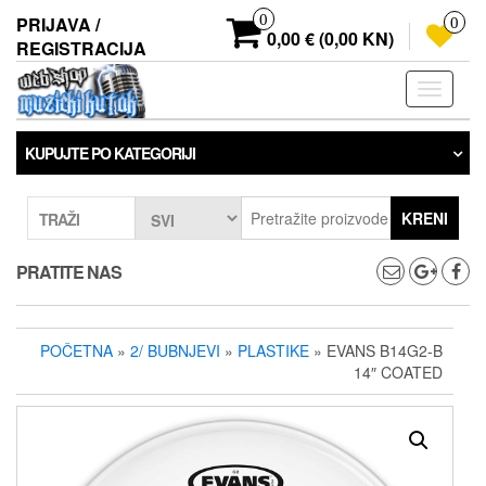
Preskoči
0
PRIJAVA /
0
na
0,00 € (0,00 KN)
REGISTRACIJA
sadržaj
Prebaci
navigaci
KUPUJTE PO KATEGORIJI
KRENI
TRAŽI
PRATITE NAS
POČETNA
»
2/ BUBNJEVI
»
PLASTIKE
» EVANS B14G2-B
14″ COATED