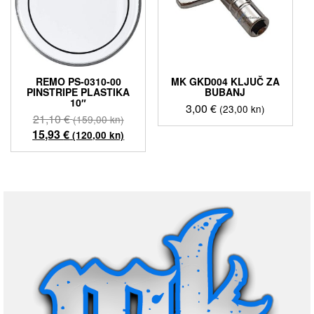
REMO PS-0310-00
MK GKD004 KLJUČ ZA
PINSTRIPE PLASTIKA
BUBANJ
10″
3,00
€
(23,00 kn)
Izvorna
21,10
€
(159,00 kn)
cijena
Trenutna
15,93
€
(120,00 kn)
bila
cijena
je:
je:
21,10 €
15,93 €
(159,00
(120,00
kn).
kn).