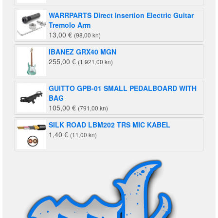
WARRPARTS Direct Insertion Electric Guitar
Tremolo Arm
13,00
€
(98,00 kn)
IBANEZ GRX40 MGN
255,00
€
(1.921,00 kn)
GUITTO GPB-01 SMALL PEDALBOARD WITH
BAG
105,00
€
(791,00 kn)
SILK ROAD LBM202 TRS MIC KABEL
1,40
€
(11,00 kn)