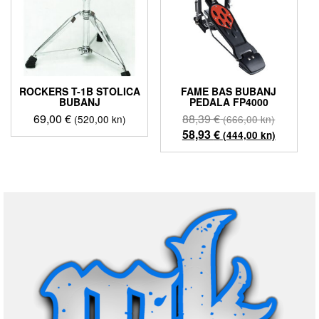
ROCKERS T-1B STOLICA
FAME BAS BUBANJ
BUBANJ
PEDALA FP4000
Izvorna
69,00
€
88,39
€
(520,00 kn)
(666,00 kn)
cijena
Trenutn
58,93
€
(444,00 kn)
bila
cijena
je:
je:
88,39 €
58,93 €
(666,00
(444,00
kn).
kn).