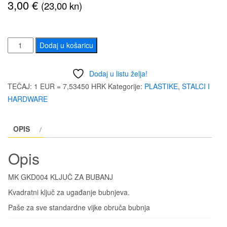
3,00
€
(23,00 kn)
MK
Dodaj u košaricu
GKD004
KLJUČ
Dodaj u listu želja!
ZA
TEČAJ: 1 EUR = 7,53450 HRK
Kategorije:
PLASTIKE
,
STALCI I
BUBANJ
HARDWARE
količina
OPIS
Opis
MK GKD004 KLJUČ ZA BUBANJ
Kvadratni ključ za ugađanje bubnjeva.
Paše za sve standardne vijke obruča bubnja