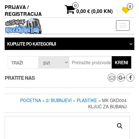
Preskoči
0
PRIJAVA /
0
na
0,00 € (0,00 KN)
REGISTRACIJA
sadržaj
Prebaci
navigaci
KUPUJTE PO KATEGORIJI
KRENI
TRAŽI
PRATITE NAS
POČETNA
»
2/ BUBNJEVI
»
PLASTIKE
» MK GKD004
KLJUČ ZA BUBANJ