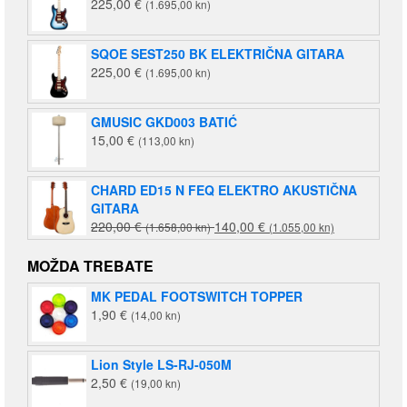
225,00
€
(1.695,00 kn)
SQOE SEST250 BK ELEKTRIČNA GITARA
225,00
€
(1.695,00 kn)
GMUSIC GKD003 BATIĆ
15,00
€
(113,00 kn)
CHARD ED15 N FEQ ELEKTRO AKUSTIČNA
GITARA
Izvorna
Trenutna
220,00
€
140,00
€
(1.658,00 kn)
(1.055,00 kn)
cijena
cijena
bila
je:
MOŽDA TREBATE
je:
140,00 €
MK PEDAL FOOTSWITCH TOPPER
220,00 €
(1.055,00
1,90
€
(14,00 kn)
(1.658,00
kn).
kn).
Lion Style LS-RJ-050M
2,50
€
(19,00 kn)