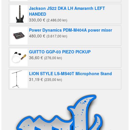
Jackson JS22 DKA LH Amaranth LEFT
HANDED
330,00
€
(2.486,00 kn)
Power Dynamics PDM-M404A power mixer
480,00
€
(3.617,00 kn)
GUITTO GGP-03 PIEZO PICKUP
36,60
€
(276,00 kn)
LION STYLE LS-MS40T Microphone Stand
31,19
€
(235,00 kn)