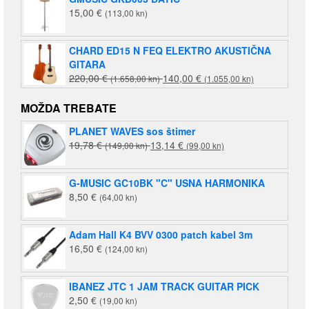
15,00
€
(113,00 kn)
CHARD ED15 N FEQ ELEKTRO AKUSTIČNA
GITARA
Izvorna
Trenutna
220,00
€
140,00
€
(1.658,00 kn)
(1.055,00 kn)
cijena
cijena
bila
je:
MOŽDA TREBATE
je:
140,00 €
PLANET WAVES sos štimer
220,00 €
(1.055,00
Izvorna
Trenutna
19,78
€
13,14
€
(149,00 kn)
(1.658,00
(99,00 kn)
kn).
cijena
cijena
kn).
bila
je:
G-MUSIC GC10BK "C" USNA HARMONIKA
je:
13,14 €
8,50
€
(64,00 kn)
19,78 €
(99,00
(149,00
kn).
kn).
Adam Hall K4 BVV 0300 patch kabel 3m
16,50
€
(124,00 kn)
IBANEZ JTC 1 JAM TRACK GUITAR PICK
2,50
€
(19,00 kn)