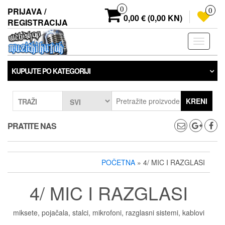
Preskoči
0
PRIJAVA /
0
na
0,00 € (0,00 KN)
REGISTRACIJA
sadržaj
Prebaci
navigaci
KUPUJTE PO KATEGORIJI
KRENI
TRAŽI
PRATITE NAS
POČETNA
» 4/ MIC I RAZGLASI
4/ MIC I RAZGLASI
miksete, pojačala, stalci, mikrofoni, razglasni sistemi, kablovi