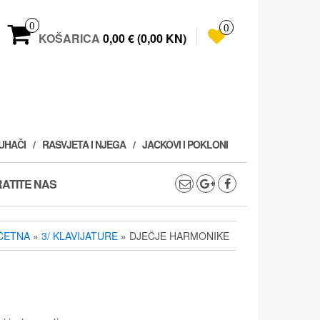
0
0
KOŠARICA
0,00 € (0,00 KN)
PUHAČI
RASVJETA I NJEGA
JACKOVI I POKLONI
ATITE NAS
ČETNA
»
3/ KLAVIJATURE
» DJEČJE HARMONIKE