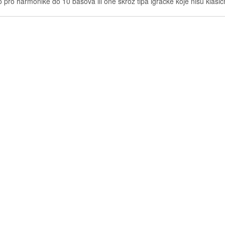
 pro harmonike do 10 basova ili one skroz tipa igračke koje nisu klasič