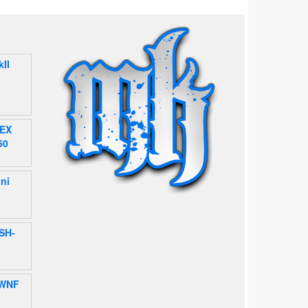
kII
EX
50
ni
SH-
 WNF