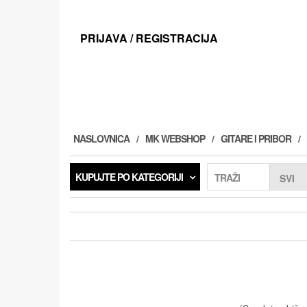
Preskoči
na
sadržaj
PRIJAVA / REGISTRACIJA
NASLOVNICA
MK WEBSHOP
GITARE I PRIBOR
KUPUJTE PO KATEGORIJI
TRAŽI