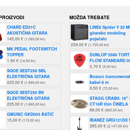
 PROIZVODI
MOŽDA TREBATE
CHARD ED31C
LINE6 Spider V 20 M
AKUSTIČNA GITARA
gitarsko modeling
145,00
€
pojačalo
(1.093,00 kn)
229,00
€
(1.725,00 kn)
MK PEDAL FOOTSWITCH
TOPPER
DUNLOP 5580 TORT
1,90
€
FLOW STANDARD 0
(14,00 kn)
0,70
€
(5,00 kn)
SQOE SEST250 SBL
ELEKTRIČNA GITARA
Boston instrumental
225,00
€
kabel 6 m
(1.695,00 kn)
9,50
€
(72,00 kn)
SQOE SEST250 BK
ELEKTRIČNA GITARA
STAGG CRASH. 16" 
225,00
€
CT16R thin ČINELA
(1.695,00 kn)
88,00
€
(663,00 kn)
GMUSIC GKD003 BATIĆ
15,00
€
IBANEZ GRG121DX
(113,00 kn)
285,00
€
(2.147,00 kn)