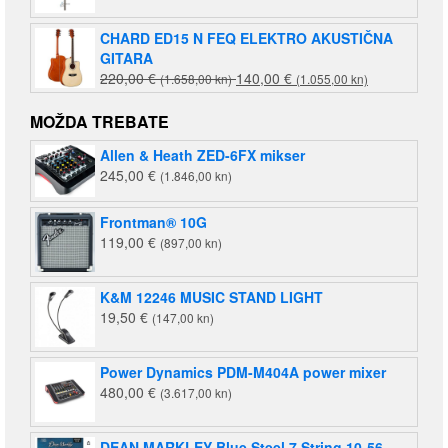
CHARD ED15 N FEQ ELEKTRO AKUSTIČNA
GITARA
Izvorna
Trenutna
220,00
€
140,00
€
(1.658,00 kn)
(1.055,00 kn)
cijena
cijena
bila
je:
MOŽDA TREBATE
je:
140,00 €
Allen & Heath ZED-6FX mikser
220,00 €
(1.055,00
245,00
€
(1.846,00 kn)
(1.658,00
kn).
kn).
Frontman® 10G
119,00
€
(897,00 kn)
K&M 12246 MUSIC STAND LIGHT
19,50
€
(147,00 kn)
Power Dynamics PDM-M404A power mixer
480,00
€
(3.617,00 kn)
DEAN MARKLEY Blue Steel 7 String 10-56