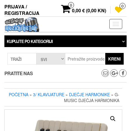
Preskoči
0
PRIJAVA /
0
na
0,00 € (0,00 KN)
REGISTRACIJA
sadržaj
Prebaci
navigaci
KUPUJTE PO KATEGORIJI
KRENI
TRAŽI
PRATITE NAS
POČETNA
»
3/ KLAVIJATURE
»
DJEČJE HARMONIKE
» G-
MUSIC DJEČJA HARMONIKA