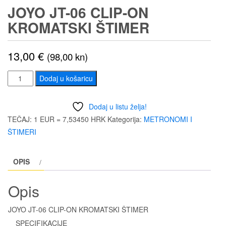
JOYO JT-06 CLIP-ON
KROMATSKI ŠTIMER
13,00
€
(98,00 kn)
JOYO
Dodaj u košaricu
JT-
06
Dodaj u listu želja!
CLIP-
TEČAJ: 1 EUR = 7,53450 HRK
Kategorija:
METRONOMI I
ON
ŠTIMERI
KROMATSKI
ŠTIMER
OPIS
količina
Opis
JOYO JT-06 CLIP-ON KROMATSKI ŠTIMER
SPECIFIKACIJE