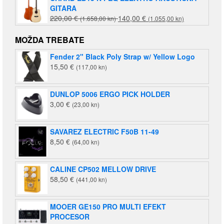
GITARA
Izvorna
Trenutna
220,00
€
140,00
€
(1.658,00 kn)
(1.055,00 kn)
cijena
cijena
bila
je:
MOŽDA TREBATE
je:
140,00 €
Fender 2" Black Poly Strap w/ Yellow Logo
220,00 €
(1.055,00
15,50
€
(117,00 kn)
(1.658,00
kn).
kn).
DUNLOP 5006 ERGO PICK HOLDER
3,00
€
(23,00 kn)
SAVAREZ ELECTRIC F50B 11-49
8,50
€
(64,00 kn)
CALINE CP502 MELLOW DRIVE
58,50
€
(441,00 kn)
MOOER GE150 PRO MULTI EFEKT
PROCESOR