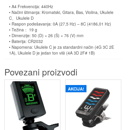
• A4 Frekvencija: 440Hz
• Načini štimanja: Kromatski, Gitara, Bas, Violina, Ukulele
C、Ukulele D
• Raspon podešavanja: 0A (27,5 Hz) – 8C (4186,01 Hz)
• Težina： 19 g
• Dimenzije: 50 (D) × 26 (Š) × 76 (V) mm
• Baterija: CR2032
• Napomena: Ukulele C je za standardni način (4G 3C 2E
1A), Ukulele D je jedan ton viši (4A 3D 2F# 1B)
Povezani proizvodi
AKCIJA!