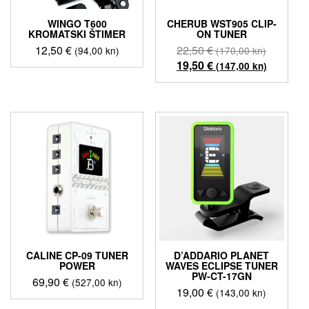
WINGO T600
CHERUB WST905 CLIP-
KROMATSKI ŠTIMER
ON TUNER
Izvorna
12,50
€
22,50
€
(94,00 kn)
(170,00 kn)
cijena
Trenutn
19,50
€
(147,00 kn)
bila
cijena
je:
je:
22,50 €
19,50 €
(170,00
(147,00
kn).
kn).
CALINE CP-09 TUNER
D’ADDARIO PLANET
POWER
WAVES ECLIPSE TUNER
PW-CT-17GN
69,90
€
(527,00 kn)
19,00
€
(143,00 kn)