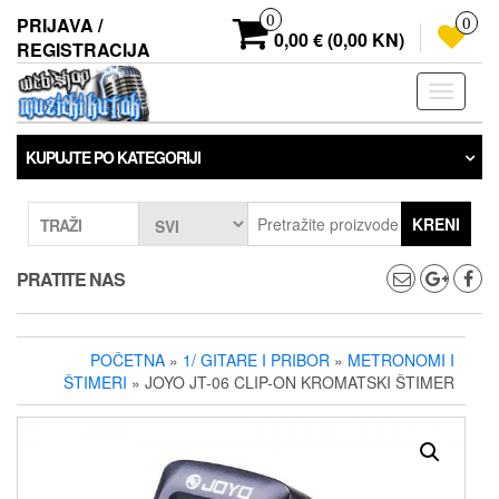
Preskoči
0
PRIJAVA /
0
na
0,00 € (0,00 KN)
REGISTRACIJA
sadržaj
Prebaci
navigaci
KUPUJTE PO KATEGORIJI
KRENI
TRAŽI
PRATITE NAS
POČETNA
»
1/ GITARE I PRIBOR
»
METRONOMI I
ŠTIMERI
» JOYO JT-06 CLIP-ON KROMATSKI ŠTIMER