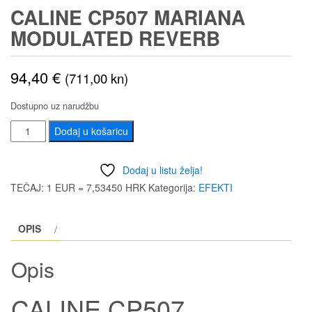
CALINE CP507 MARIANA
MODULATED REVERB
94,40
€
(711,00 kn)
Dostupno uz narudžbu
CALINE
Dodaj u košaricu
CP507
MARIANA
Dodaj u listu želja!
MODULATED
TEČAJ: 1 EUR = 7,53450 HRK
Kategorija:
EFEKTI
REVERB
količina
OPIS
Opis
CALINE CP507