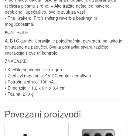
replicira pjesmu sirene: – Ako tražite nešto jedinstveno,
neobično i upečatljivo, ovo je zvuk za vas!
• The Kraken: Pitch shifting reverb s beskrajnim
mogućnostima.
KONTROLE
A, B i C gumbi: Upravljajte pojedinačnim parametrima kako je
prikazano na papučici. Svaka postavka stvara različite
interakcije s ove tri kontrole.
ZNAČAJKE
• Kućište od aluminijske legure
• Zahtjevi napajanja: 9V DC centar negativan
• Potrošnja struje: 100mA
• Dimenzije: 11.2 x 6.4 x 3.4 cm
• Težina: 270 g
Povezani proizvodi