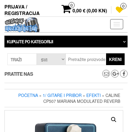
Preskoči
0
PRIJAVA /
0
na
0,00 € (0,00 KN)
REGISTRACIJA
sadržaj
Prebaci
navigaci
KUPUJTE PO KATEGORIJI
KRENI
TRAŽI
PRATITE NAS
POČETNA
»
1/ GITARE I PRIBOR
»
EFEKTI
» CALINE
CP507 MARIANA MODULATED REVERB