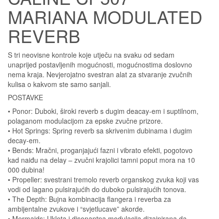
MARIANA MODULATED
REVERB
S tri neovisne kontrole koje utječu na svaku od sedam
unaprijed postavljenih mogućnosti, mogućnostima doslovno
nema kraja. Nevjerojatno svestran alat za stvaranje zvučnih
kulisa o kakvom ste samo sanjali.
POSTAVKE
• Ponor: Duboki, široki reverb s dugim deacay-em i suptilnom,
polaganom modulacijom za epske zvučne prizore.
• Hot Springs: Spring reverb sa skrivenim dubinama i dugim
decay-em.
• Bends: Mračni, proganjajući fazni i vibrato efekti, pogotovo
kad naiđu na delay – zvučni krajolici tamni poput mora na 10
000 dubina!
• Propeller: svestrani tremolo reverb organskog zvuka koji vas
vodi od lagano pulsirajućih do duboko pulsirajućih tonova.
• The Depth: Bujna kombinacija flangera i reverba za
ambijentalne zvukove i “svjetlucave” akorde.
• Mermaids: Ukleta i disonantna modulacija dizajnirana da