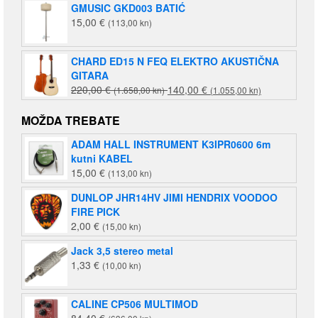
GMUSIC GKD003 BATIĆ
15,00
€
(113,00 kn)
CHARD ED15 N FEQ ELEKTRO AKUSTIČNA
GITARA
Izvorna
Trenutna
220,00
€
140,00
€
(1.658,00 kn)
(1.055,00 kn)
cijena
cijena
bila
je:
MOŽDA TREBATE
je:
140,00 €
ADAM HALL INSTRUMENT K3IPR0600 6m
220,00 €
(1.055,00
kutni KABEL
(1.658,00
kn).
15,00
€
(113,00 kn)
kn).
DUNLOP JHR14HV JIMI HENDRIX VOODOO
FIRE PICK
2,00
€
(15,00 kn)
Jack 3,5 stereo metal
1,33
€
(10,00 kn)
CALINE CP506 MULTIMOD