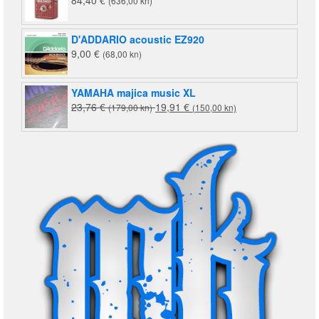
84,40
€
(636,00 kn)
D'ADDARIO acoustic EZ920
9,00
€
(68,00 kn)
YAMAHA majica music XL
Izvorna
Trenutna
23,76
€
19,91
€
(179,00 kn)
(150,00 kn)
cijena
cijena
bila
je:
je:
19,91 €
23,76 €
(150,00
(179,00
kn).
kn).