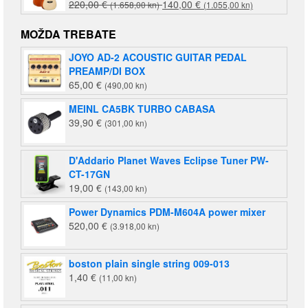
Izvorna
Trenutna
220,00
€
140,00
€
(1.658,00 kn)
(1.055,00 kn)
cijena
cijena
bila
je:
MOŽDA TREBATE
je:
140,00 €
JOYO AD-2 ACOUSTIC GUITAR PEDAL
220,00 €
(1.055,00
PREAMP/DI BOX
(1.658,00
kn).
65,00
€
(490,00 kn)
kn).
MEINL CA5BK TURBO CABASA
39,90
€
(301,00 kn)
D'Addario Planet Waves Eclipse Tuner PW-
CT-17GN
19,00
€
(143,00 kn)
Power Dynamics PDM-M604A power mixer
520,00
€
(3.918,00 kn)
boston plain single string 009-013
1,40
€
(11,00 kn)