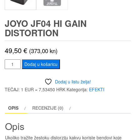
JOYO JF04 HI GAIN
DISTORTION
49,50
€
(373,00 kn)
JOYO
Dodaj u košaricu
JF04
Hi
Dodaj u listu želja!
gain
TEČAJ: 1 EUR = 7,53450 HRK
Kategorija:
EFEKTI
Distortion
količina
OPIS
RECENZIJE (0)
Opis
Ukoliko tražite žestoku distorziju kakvu koriste bendovi koje