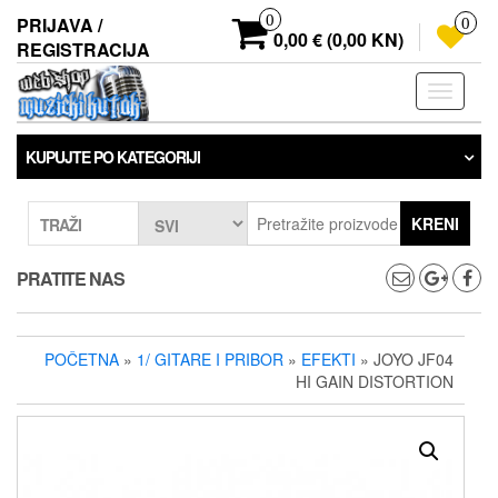
Preskoči
0
PRIJAVA /
0
na
0,00 € (0,00 KN)
REGISTRACIJA
sadržaj
Prebaci
navigaci
KUPUJTE PO KATEGORIJI
KRENI
TRAŽI
PRATITE NAS
POČETNA
»
1/ GITARE I PRIBOR
»
EFEKTI
» JOYO JF04
HI GAIN DISTORTION