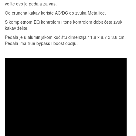
volite ovo je pedala za vas.
Od cruncha kakav koriste AC/DC do zvuka Metallice.
S kompletnom EQ kontrolom i tone kontrolom dobit ćete zvuk
kakav želite.
Pedala je u aluminijskom kučištu dimenzija 11.8 x 8.7 x 3.8 cm.
Pedala ima true bypass i boost opciju.