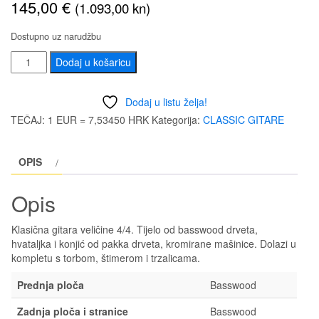
145,00
€
(1.093,00 kn)
Dostupno uz narudžbu
CLASSIC
Dodaj u košaricu
SET
GEWA
Dodaj u listu želja!
VGS
TEČAJ: 1 EUR = 7,53450 HRK
Kategorija:
CLASSIC GITARE
PS510.180
količina
OPIS
Opis
Klasična gitara veličine 4/4. Tijelo od basswood drveta,
hvataljka i konjić od pakka drveta, kromirane mašinice. Dolazi u
kompletu s torbom, štimerom i trzalicama.
Prednja ploča
Basswood
Zadnja ploča i stranice
Basswood