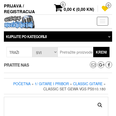
Preskoči
0
PRIJAVA /
0
na
0,00 € (0,00 KN)
REGISTRACIJA
sadržaj
Prebaci
navigaci
KUPUJTE PO KATEGORIJI
KRENI
TRAŽI
PRATITE NAS
POČETNA
»
1/ GITARE I PRIBOR
»
CLASSIC GITARE
»
CLASSIC SET GEWA VGS PS510.180