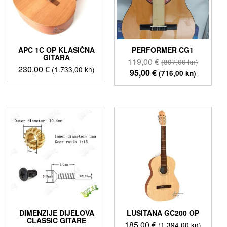
APC 1C OP KLASIČNA
PERFORMER CG1
GITARA
Izvorna
119,00
€
(897,00 kn)
230,00
€
(1.733,00 kn)
Trenutn
cijena
95,00
€
(716,00 kn)
cijena
bila
je:
je:
95,00 €
119,00 
(716,00
(897,00
kn).
kn).
DIMENZIJE DIJELOVA
LUSITANA GC200 OP
CLASSIC GITARE
185,00
€
(1.394,00 kn)