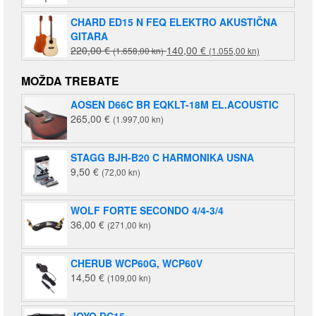
CHARD ED15 N FEQ ELEKTRO AKUSTIČNA
GITARA
Izvorna
Trenutna
220,00
€
140,00
€
(1.658,00 kn)
(1.055,00 kn)
cijena
cijena
bila
je:
MOŽDA TREBATE
je:
140,00 €
AOSEN D66C BR EQKLT-18M EL.ACOUSTIC
220,00 €
(1.055,00
265,00
€
(1.997,00 kn)
(1.658,00
kn).
kn).
STAGG BJH-B20 C HARMONIKA USNA
9,50
€
(72,00 kn)
WOLF FORTE SECONDO 4/4-3/4
36,00
€
(271,00 kn)
CHERUB WCP60G, WCP60V
14,50
€
(109,00 kn)
JOYO DC15