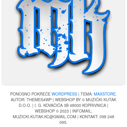
PONOSNO POKREĆE
WORDPRESS
|
TEMA:
MAXSTORE
.
AUTOR: THEMES4WP | WEBSHOP BY © MUZIČKI KUTAK
D.O.O. | I. G. KOVAČIĆA 3B 48000 KOPRIVNICA |
WEBSHOP © 2023 | INFOMAIL;
MUZICKI.KUTAK.KC@GMAIL.COM | KONTAKT: 098 248
095.