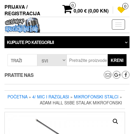
Preskoči
0
PRIJAVA /
0
na
0,00 € (0,00 KN)
REGISTRACIJA
sadržaj
Prebaci
navigaci
KUPUJTE PO KATEGORIJI
KRENI
TRAŽI
PRATITE NAS
POČETNA
»
4/ MIC I RAZGLASI
»
MIKROFONSKI STALCI
»
ADAM HALL S5BE STALAK MIKROFONSKI