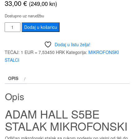
33,00
€
(249,00 kn)
Dostupno uz narudžbu
ADAM
Dodaj u košaricu
HALL
S5BE
Dodaj u listu želja!
STALAK
TEČAJ: 1 EUR = 7,53450 HRK
Kategorija:
MIKROFONSKI
MIKROFONSKI
STALCI
količina
OPIS
Opis
ADAM HALL S5BE
STALAK MIKROFONSKI
Odličan mikrofonski stalak sa rukom podesiv po visini od 96 do