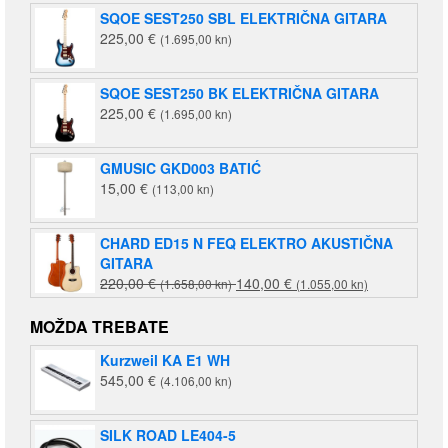
SQOE SEST250 SBL ELEKTRIČNA GITARA
225,00
€
(1.695,00 kn)
SQOE SEST250 BK ELEKTRIČNA GITARA
225,00
€
(1.695,00 kn)
GMUSIC GKD003 BATIĆ
15,00
€
(113,00 kn)
CHARD ED15 N FEQ ELEKTRO AKUSTIČNA
GITARA
Izvorna
Trenutna
220,00
€
140,00
€
(1.658,00 kn)
(1.055,00 kn)
cijena
cijena
bila
je:
MOŽDA TREBATE
je:
140,00 €
Kurzweil KA E1 WH
220,00 €
(1.055,00
545,00
€
(4.106,00 kn)
(1.658,00
kn).
kn).
SILK ROAD LE404-5