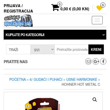
Preskoči
0
PRIJAVA /
0
na
0,00 € (0,00 KN)
REGISTRACIJA
sadržaj
Prebaci
navigaci
KUPUJTE PO KATEGORIJI
KRENI
TRAŽI
PRATITE NAS
POČETNA
»
6/ GUDAČI I PUHAČI
»
USNE HARMONIKE
»
HOHNER HOT METAL C