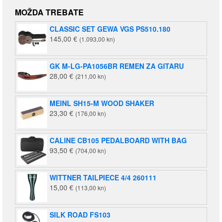
cijena
cijena
bila
je:
MOŽDA TREBATE
je:
140,00 €
CLASSIC SET GEWA VGS PS510.180
220,00 €
(1.055,00
145,00
€
(1.093,00 kn)
(1.658,00
kn).
kn).
GK M-LG-PA1056BR REMEN ZA GITARU
28,00
€
(211,00 kn)
MEINL SH15-M WOOD SHAKER
23,30
€
(176,00 kn)
CALINE CB105 PEDALBOARD WITH BAG
93,50
€
(704,00 kn)
WITTNER TAILPIECE 4/4 260111
15,00
€
(113,00 kn)
SILK ROAD FS103