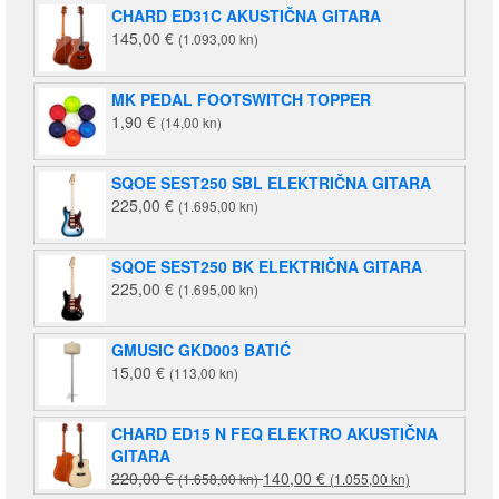
CHARD ED31C AKUSTIČNA GITARA
145,00
€
(1.093,00 kn)
MK PEDAL FOOTSWITCH TOPPER
1,90
€
(14,00 kn)
SQOE SEST250 SBL ELEKTRIČNA GITARA
225,00
€
(1.695,00 kn)
SQOE SEST250 BK ELEKTRIČNA GITARA
225,00
€
(1.695,00 kn)
GMUSIC GKD003 BATIĆ
15,00
€
(113,00 kn)
CHARD ED15 N FEQ ELEKTRO AKUSTIČNA
GITARA
Izvorna
Trenutna
220,00
€
140,00
€
(1.658,00 kn)
(1.055,00 kn)