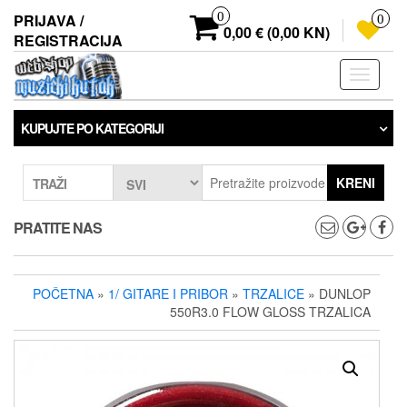
Preskoči
0
PRIJAVA /
0
na
0,00 € (0,00 KN)
REGISTRACIJA
sadržaj
Prebaci
navigaci
KUPUJTE PO KATEGORIJI
KRENI
TRAŽI
PRATITE NAS
POČETNA
»
1/ GITARE I PRIBOR
»
TRZALICE
» DUNLOP
550R3.0 FLOW GLOSS TRZALICA