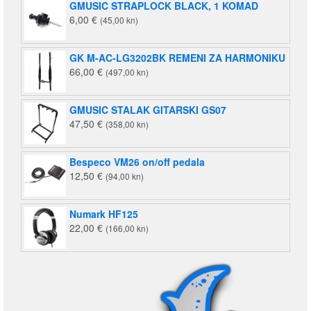
GMUSIC STRAPLOCK BLACK, 1 KOMAD
6,00
€
(45,00 kn)
GK M-AC-LG3202BK REMENI ZA HARMONIKU
66,00
€
(497,00 kn)
GMUSIC STALAK GITARSKI GS07
47,50
€
(358,00 kn)
Bespeco VM26 on/off pedala
12,50
€
(94,00 kn)
Numark HF125
22,00
€
(166,00 kn)