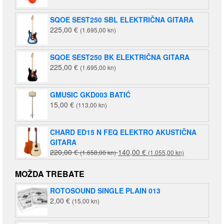
SQOE SEST250 SBL ELEKTRIČNA GITARA
225,00
€
(1.695,00 kn)
SQOE SEST250 BK ELEKTRIČNA GITARA
225,00
€
(1.695,00 kn)
GMUSIC GKD003 BATIĆ
15,00
€
(113,00 kn)
CHARD ED15 N FEQ ELEKTRO AKUSTIČNA
GITARA
Izvorna
Trenutna
220,00
€
140,00
€
(1.658,00 kn)
(1.055,00 kn)
cijena
cijena
bila
je:
MOŽDA TREBATE
je:
140,00 €
ROTOSOUND SINGLE PLAIN 013
220,00 €
(1.055,00
2,00
€
(15,00 kn)
(1.658,00
kn).
kn).