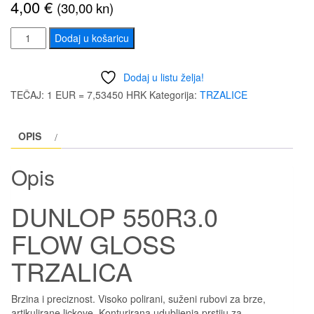
4,00
€
(30,00 kn)
DUNLOP
Dodaj u košaricu
550R3.0
FLOW
Dodaj u listu želja!
GLOSS
TEČAJ: 1 EUR = 7,53450 HRK
Kategorija:
TRZALICE
TRZALICA
količina
OPIS
Opis
DUNLOP 550R3.0
FLOW GLOSS
TRZALICA
Brzina i preciznost. Visoko polirani, suženi rubovi za brze,
artikulirane lickove. Konturirana udubljenja prstiju za