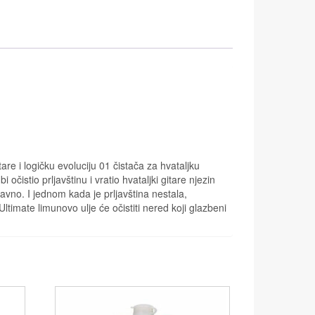
are i logičku evoluciju 01 čistača za hvataljku
istio prljavštinu i vratio hvataljki gitare njezin
tavno. I jednom kada je prljavština nestala,
timate limunovo ulje će očistiti nered koji glazbeni