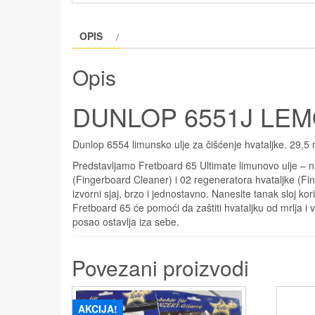
OPIS
Opis
DUNLOP 6551J LEM
Dunlop 6554 limunsko ulje za čišćenje hvataljke. 29,5 
Predstavljamo Fretboard 65 Ultimate limunovo ulje – najn
(Fingerboard Cleaner) i 02 regeneratora hvataljke (Fing
izvorni sjaj, brzo i jednostavno. Nanesite tanak sloj kor
Fretboard 65 će pomoći da zaštiti hvataljku od mrlja i 
posao ostavlja iza sebe.
Povezani proizvodi
AKCIJA!