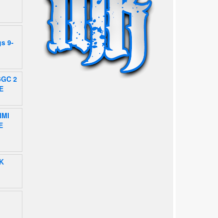
gs 9-
6GC 2
E
IMI
E
K