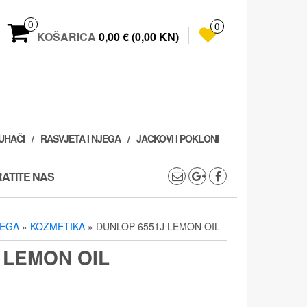
0
0
KOŠARICA
0,00 € (0,00 KN)
PUHAČI
RASVJETA I NJEGA
JACKOVI I POKLONI
ATITE NAS
JEGA
»
KOZMETIKA
» DUNLOP 6551J LEMON OIL
 LEMON OIL