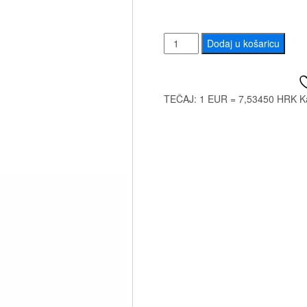
DUNLOP
Dodaj u košaricu
6551J
LEMON
OIL
TEČAJ: 1 EUR = 7,53450 HRK
K
količina