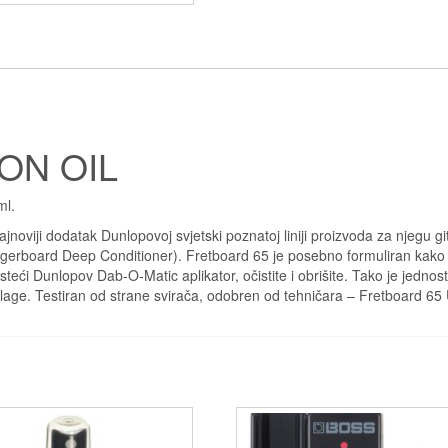
ON OIL
ml.
oviji dodatak Dunlopovoj svjetski poznatoj liniji proizvoda za njegu git
erboard Deep Conditioner). Fretboard 65 je posebno formuliran kako bi oč
isteći Dunlopov Dab-O-Matic aplikator, očistite i obrišite. Tako je jednos
vlage. Testiran od strane svirača, odobren od tehničara – Fretboard 65 Ul