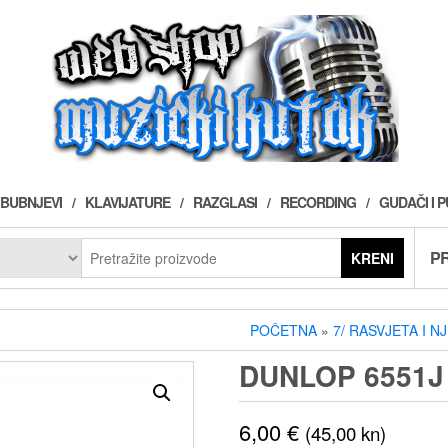
BUBNJEVI
KLAVIJATURE
RAZGLASI
RECORDING
GUDAČI I 
PR
KRENI
POČETNA
»
7/ RASVJETA I N
DUNLOP 6551J
6,00
€
(45,00 kn)