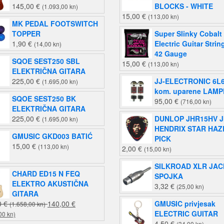
145,00
€
BLOCKS - WHITE
(1.093,00 kn)
15,00
€
(113,00 kn)
MK PEDAL FOOTSWITCH
TOPPER
Super Slinky Cobalt
1,90
€
Electric Guitar Strin
(14,00 kn)
42 Gauge
SQOE SEST250 SBL
15,00
€
(113,00 kn)
ELEKTRIČNA GITARA
225,00
€
JJ-ELECTRONIC 6L
(1.695,00 kn)
kom. uparene LAMP
SQOE SEST250 BK
95,00
€
(716,00 kn)
ELEKTRIČNA GITARA
225,00
€
DUNLOP JHR15HV J
(1.695,00 kn)
HENDRIX STAR HAZ
GMUSIC GKD003 BATIĆ
PICK
15,00
€
(113,00 kn)
2,00
€
(15,00 kn)
SILKROAD XLR JAC
CHARD ED15 N FEQ
SPOJKA
ELEKTRO AKUSTIČNA
3,32
€
(25,00 kn)
GITARA
Izvorna
0
€
140,00
€
GMUSIC privjesak
(1.658,00 kn)
Trenutna
cijena
ELECTRIC GUITAR
00 kn)
cijena
bila
4,50
€
(34,00 kn)