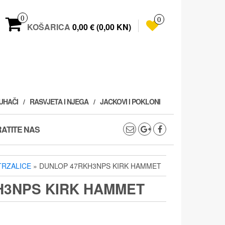
0
0
KOŠARICA
0,00 € (0,00 KN)
PUHAČI
RASVJETA I NJEGA
JACKOVI I POKLONI
ATITE NAS
TRZALICE
» DUNLOP 47RKH3NPS KIRK HAMMET
H3NPS KIRK HAMMET