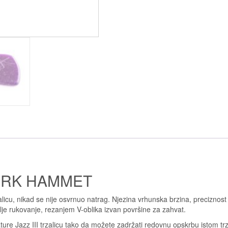
IRK HAMMET
licu, nikad se nije osvrnuo natrag. Njezina vrhunska brzina, preciznost i
bolje rukovanje, rezanjem V-oblika izvan površine za zahvat.
re Jazz III trzalicu tako da možete zadržati redovnu opskrbu istom trzali