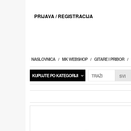
Preskoči
na
sadržaj
PRIJAVA / REGISTRACIJA
NASLOVNICA
MK WEBSHOP
GITARE I PRIBOR
KUPUJTE PO KATEGORIJI
TRAŽI