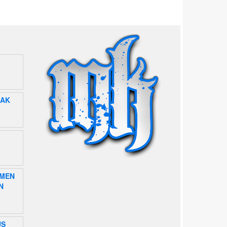
LAK
EMEN
N
US