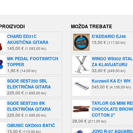
 PROIZVODI
MOŽDA TREBATE
CHARD ED31C
D'ADDARIO EJ46
AKUSTIČNA GITARA
15,50
€
(117,00 kn)
145,00
€
(1.093,00 kn)
MK PEDAL FOOTSWITCH
WINGO WS302 STA
TOPPER
ZA KLAVIJATURU
1,90
€
33,00
€
(14,00 kn)
(249,00 kn)
SQOE SEST250 SBL
Kurzweil KA E1 WH
ELEKTRIČNA GITARA
545,00
€
(4.106,00 kn)
225,00
€
(1.695,00 kn)
SQOE SEST250 BK
TAYLOR GS MINI R
ELEKTRIČNA GITARA
CHOCOLATE BROW
225,00
€
COTTON 2"
(1.695,00 kn)
28,00
€
(211,00 kn)
GMUSIC GKD003 BATIĆ
15,00
€
JOYO R-07 AQUARI
(113,00 kn)