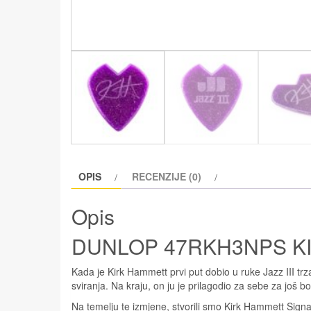
OPIS
RECENZIJE (0)
Opis
DUNLOP 47RKH3NPS K
Kada je Kirk Hammett prvi put dobio u ruke Jazz III trza
sviranja. Na kraju, on ju je prilagodio za sebe za još 
Na temelju te izmjene, stvorili smo Kirk Hammett Signatu