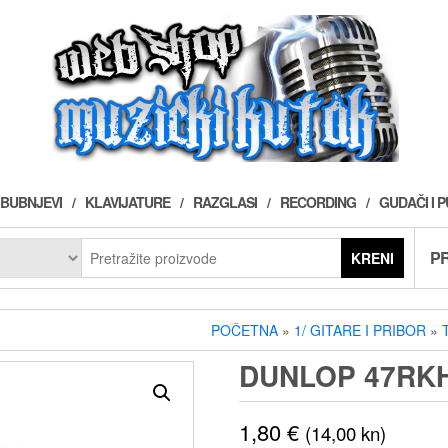
BUBNJEVI
KLAVIJATURE
RAZGLASI
RECORDING
GUDAČI I 
PR
KRENI
POČETNA
»
1/ GITARE I PRIBOR
»
DUNLOP 47RK
1,80
€
(14,00 kn)