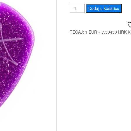
DUNLOP
Dodaj u košaricu
47RKH3NPS
KIRK
HAMMET
TEČAJ: 1 EUR = 7,53450 HRK
K
količina