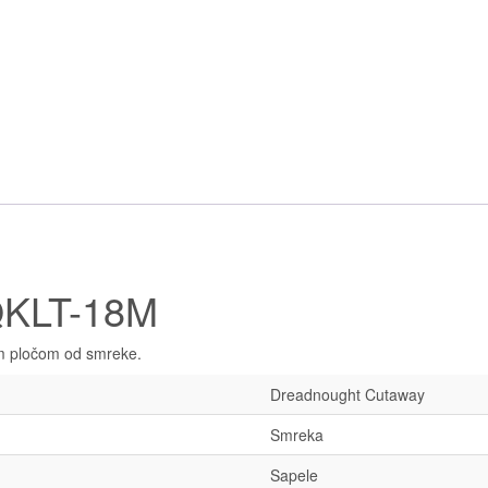
KLT-18M
om pločom od smreke.
Dreadnought Cutaway
Smreka
Sapele