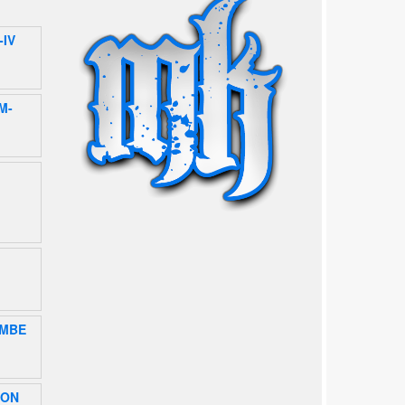
-IV
M-
EMBE
LON