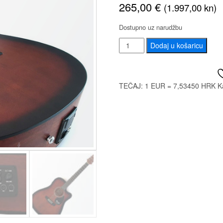
265,00
€
(1.997,00 kn)
Dostupno uz narudžbu
AOSEN
Dodaj u košaricu
D66C
BR
EQKLT-
TEČAJ: 1 EUR = 7,53450 HRK
K
18M
EL.ACOUSTIC
količina