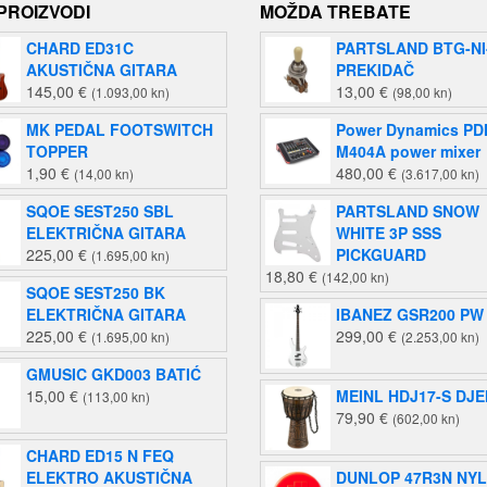
 PROIZVODI
MOŽDA TREBATE
CHARD ED31C
PARTSLAND BTG-NI
AKUSTIČNA GITARA
PREKIDAČ
145,00
€
13,00
€
(1.093,00 kn)
(98,00 kn)
MK PEDAL FOOTSWITCH
Power Dynamics PD
TOPPER
M404A power mixer
1,90
€
480,00
€
(14,00 kn)
(3.617,00 kn)
SQOE SEST250 SBL
PARTSLAND SNOW
ELEKTRIČNA GITARA
WHITE 3P SSS
225,00
€
PICKGUARD
(1.695,00 kn)
18,80
€
(142,00 kn)
SQOE SEST250 BK
ELEKTRIČNA GITARA
IBANEZ GSR200 PW
225,00
€
299,00
€
(1.695,00 kn)
(2.253,00 kn)
GMUSIC GKD003 BATIĆ
15,00
€
MEINL HDJ17-S DJ
(113,00 kn)
79,90
€
(602,00 kn)
CHARD ED15 N FEQ
ELEKTRO AKUSTIČNA
DUNLOP 47R3N NY