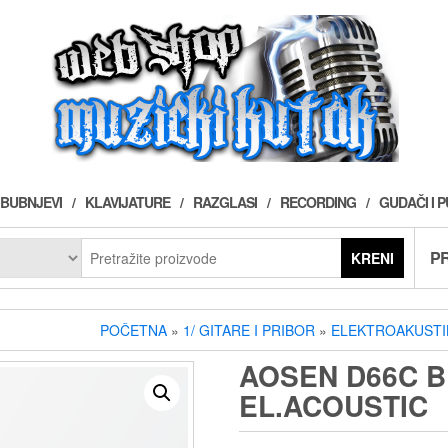
BUBNJEVI
KLAVIJATURE
RAZGLASI
RECORDING
GUDAČI I 
PR
KRENI
POČETNA
»
1/ GITARE I PRIBOR
»
ELEKTROAKUSTI
AOSEN D66C B
EL.ACOUSTIC