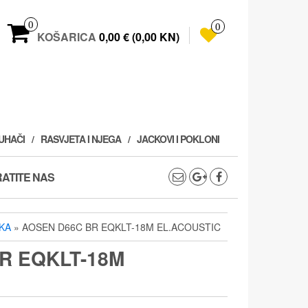
0
0
KOŠARICA
0,00 € (0,00 KN)
PUHAČI
RASVJETA I NJEGA
JACKOVI I POKLONI
ATITE NAS
KA
» AOSEN D66C BR EQKLT-18M EL.ACOUSTIC
R EQKLT-18M