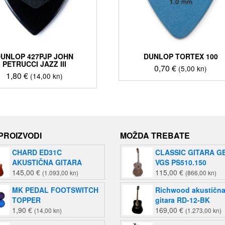
UNLOP 427PJP JOHN
DUNLOP TORTEX 100
PETRUCCI JAZZ III
0,70
€
(5,00 kn)
1,80
€
(14,00 kn)
 PROIZVODI
MOŽDA TREBATE
CHARD ED31C
CLASSIC GITARA G
AKUSTIČNA GITARA
VGS PS510.150
145,00
€
115,00
€
(1.093,00 kn)
(866,00 kn)
MK PEDAL FOOTSWITCH
Richwood akustičn
TOPPER
gitara RD-12-BK
1,90
€
169,00
€
(14,00 kn)
(1.273,00 kn)