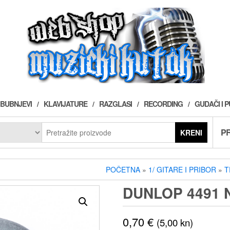
BUBNJEVI
KLAVIJATURE
RAZGLASI
RECORDING
GUDAČI I 
PR
KRENI
POČETNA
»
1/ GITARE I PRIBOR
»
T
DUNLOP 4491 
0,70
€
(5,00 kn)