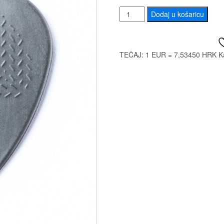
DUNLOP
Dodaj u košaricu
4491
NYLON
MAX
TEČAJ: 1 EUR = 7,53450 HRK
K
GRIP
0,88
količina