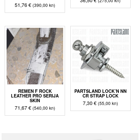
36,50
€
(275,00 kn)
51,76
€
(390,00 kn)
REMEN F ROCK
PARTSLAND LOCK’N NN
LEATHER PRO SERIJA
CR STRAP LOCK
SKIN
7,30
€
(55,00 kn)
71,67
€
(540,00 kn)