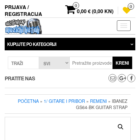
Preskoči
0
PRIJAVA /
0
na
0,00 € (0,00 KN)
REGISTRACIJA
sadržaj
Prebaci
navigaci
KUPUJTE PO KATEGORIJI
KRENI
TRAŽI
PRATITE NAS
POČETNA
»
1/ GITARE I PRIBOR
»
REMENI
» IBANEZ
GS64-BK GUITAR STRAP