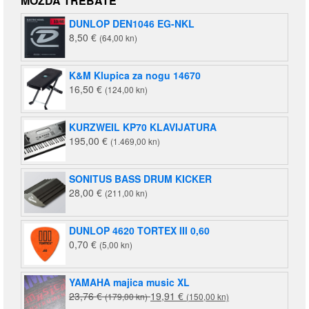
MOŽDA TREBATE
je:
140,00 €
DUNLOP DEN1046 EG-NKL
220,00 €
(1.055,00
8,50
€
(64,00 kn)
(1.658,00
kn).
kn).
K&M Klupica za nogu 14670
16,50
€
(124,00 kn)
KURZWEIL KP70 KLAVIJATURA
195,00
€
(1.469,00 kn)
SONITUS BASS DRUM KICKER
28,00
€
(211,00 kn)
DUNLOP 4620 TORTEX III 0,60
0,70
€
(5,00 kn)
YAMAHA majica music XL
Izvorna
Trenutna
23,76
€
19,91
€
(179,00 kn)
(150,00 kn)
cijena
cijena