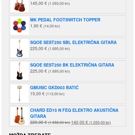
145,00
€
(1.093,00 kn)
MK PEDAL FOOTSWITCH TOPPER
1,90
€
(14,00 kn)
SQOE SEST250 SBL ELEKTRIČNA GITARA
225,00
€
(1.695,00 kn)
SQOE SEST250 BK ELEKTRIČNA GITARA
225,00
€
(1.695,00 kn)
GMUSIC GKD003 BATIĆ
15,00
€
(113,00 kn)
CHARD ED15 N FEQ ELEKTRO AKUSTIČNA
GITARA
Izvorna
Trenutna
220,00
€
140,00
€
(1.658,00 kn)
(1.055,00 kn)
cijena
cijena
bila
je: