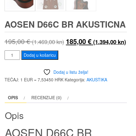
AOSEN D66C BR AKUSTICNA
Izvorna
Tre
195,00
€
185,00
€
(1.469,00 kn)
(1.394,00 kn)
cijena
cij
AOSEN
Dodaj u košaricu
D66C
bila
je:
BR
Dodaj u listu želja!
je:
185
AKUSTICNA
TEČAJ: 1 EUR = 7,53450 HRK
Kategorija:
AKUSTIKA
količina
195,00 €
(1.
OPIS
RECENZIJE (0)
(1.469,00
kn)
kn).
Opis
AOSEN D66C BR