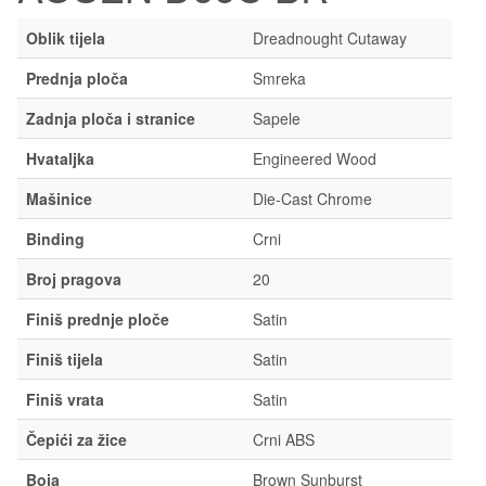
Oblik tijela
Dreadnought Cutaway
Prednja ploča
Smreka
Zadnja ploča i stranice
Sapele
Hvataljka
Engineered Wood
Mašinice
Die-Cast Chrome
Binding
Crni
Broj pragova
20
Finiš prednje ploče
Satin
Finiš tijela
Satin
Finiš vrata
Satin
Čepići za žice
Crni ABS
Boja
Brown Sunburst