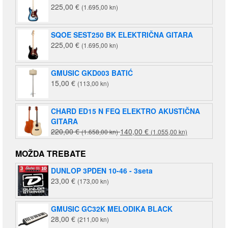
225,00
€
(1.695,00 kn)
SQOE SEST250 BK ELEKTRIČNA GITARA
225,00
€
(1.695,00 kn)
GMUSIC GKD003 BATIĆ
15,00
€
(113,00 kn)
CHARD ED15 N FEQ ELEKTRO AKUSTIČNA
GITARA
Izvorna
Trenutna
220,00
€
140,00
€
(1.658,00 kn)
(1.055,00 kn)
cijena
cijena
bila
je:
MOŽDA TREBATE
je:
140,00 €
DUNLOP 3PDEN 10-46 - 3seta
220,00 €
(1.055,00
23,00
€
(173,00 kn)
(1.658,00
kn).
kn).
GMUSIC GC32K MELODIKA BLACK
28,00
€
(211,00 kn)