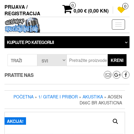
Preskoči
0
PRIJAVA /
0
na
0,00 € (0,00 KN)
REGISTRACIJA
sadržaj
Prebaci
navigaci
KUPUJTE PO KATEGORIJI
KRENI
TRAŽI
PRATITE NAS
POČETNA
»
1/ GITARE I PRIBOR
»
AKUSTIKA
» AOSEN
D66C BR AKUSTICNA
AKCIJA!