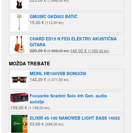
(1.695,00 kn)
GMUSIC GKD003 BATIĆ
15,00
€
(113,00 kn)
CHARD ED15 N FEQ ELEKTRO AKUSTIČNA
GITARA
Izvorna
Trenutna
220,00
€
140,00
€
(1.658,00 kn)
(1.055,00 kn)
cijena
cijena
bila
je:
MOŽDA TREBATE
je:
140,00 €
MEINL HB100VSB BONGOSI
220,00 €
(1.055,00
142,20
€
(1.071,00 kn)
(1.658,00
kn).
kn).
Focusrite Scarlett Solo 4th Gen. audio
sučelje
159,00
€
(1.198,00 kn)
ELIXIR 45-100 NANOWEB LIGHT BASS 14052
53,00
€
(399,00 kn)