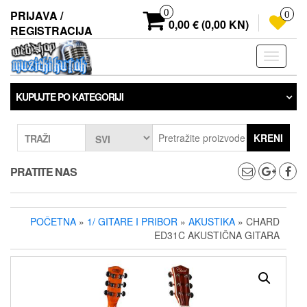
Preskoči
0
PRIJAVA /
0
na
0,00 € (0,00 KN)
REGISTRACIJA
sadržaj
Prebaci
navigaci
KUPUJTE PO KATEGORIJI
KRENI
TRAŽI
PRATITE NAS
POČETNA
»
1/ GITARE I PRIBOR
»
AKUSTIKA
» CHARD
ED31C AKUSTIČNA GITARA