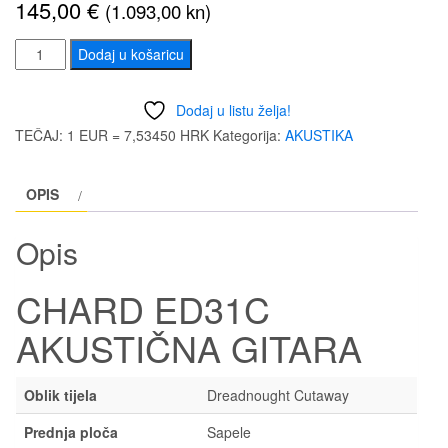
145,00
€
(1.093,00 kn)
CHARD
Dodaj u košaricu
ED31C
AKUSTIČNA
Dodaj u listu želja!
GITARA
TEČAJ: 1 EUR = 7,53450 HRK
Kategorija:
AKUSTIKA
količina
OPIS
Opis
CHARD ED31C
AKUSTIČNA GITARA
Oblik tijela
Dreadnought Cutaway
Prednja ploča
Sapele