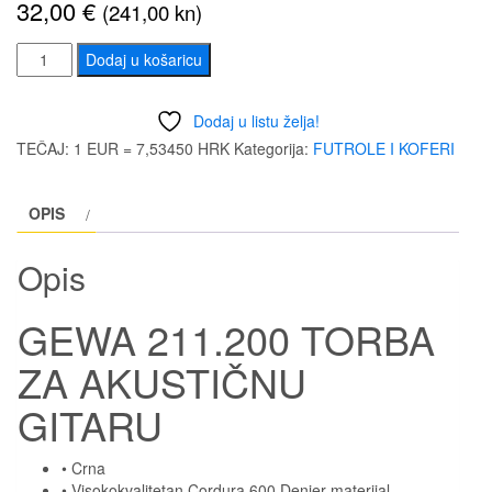
32,00
€
(241,00 kn)
GEWA
Dodaj u košaricu
211.200
TORBA
Dodaj u listu želja!
ZA
TEČAJ: 1 EUR = 7,53450 HRK
Kategorija:
FUTROLE I KOFERI
AKUSTIČNU
GITARU
OPIS
količina
Opis
GEWA 211.200 TORBA
ZA AKUSTIČNU
GITARU
• Crna
• Visokokvalitetan Cordura 600 Denier materijal