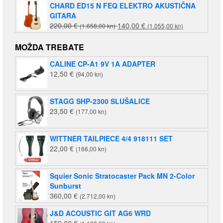
CHARD ED15 N FEQ ELEKTRO AKUSTIČNA
GITARA
Izvorna
Trenutna
220,00
€
140,00
€
(1.658,00 kn)
(1.055,00 kn)
cijena
cijena
bila
je:
MOŽDA TREBATE
je:
140,00 €
CALINE CP-A1 9V 1A ADAPTER
220,00 €
(1.055,00
12,50
€
(94,00 kn)
(1.658,00
kn).
kn).
STAGG SHP-2300 SLUŠALICE
23,50
€
(177,00 kn)
WITTNER TAILPIECE 4/4 918111 SET
22,00
€
(166,00 kn)
Squier Sonic Stratocaster Pack MN 2-Color
Sunburst
360,00
€
(2.712,00 kn)
J&D ACOUSTIC GIT AG6 WRD
159,00
€