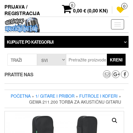
Preskoči
0
PRIJAVA /
0
na
0,00 € (0,00 KN)
REGISTRACIJA
sadržaj
Prebaci
navigaci
KUPUJTE PO KATEGORIJI
KRENI
TRAŽI
PRATITE NAS
POČETNA
»
1/ GITARE I PRIBOR
»
FUTROLE I KOFERI
»
GEWA 211.200 TORBA ZA AKUSTIČNU GITARU