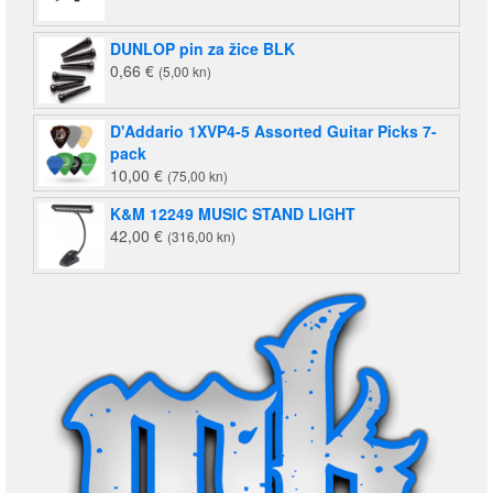
DUNLOP pin za žice BLK
0,66
€
(5,00 kn)
D'Addario 1XVP4-5 Assorted Guitar Picks 7-
pack
10,00
€
(75,00 kn)
K&M 12249 MUSIC STAND LIGHT
42,00
€
(316,00 kn)