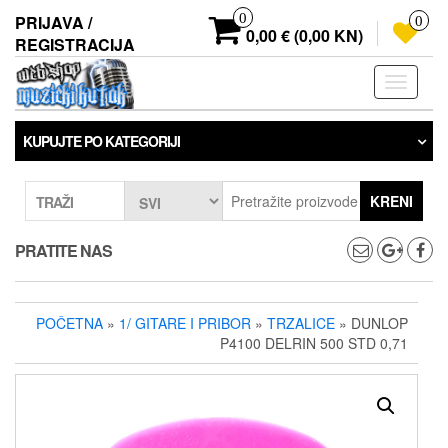
Preskoči
0
PRIJAVA /
0
na
0,00 € (0,00 KN)
REGISTRACIJA
sadržaj
Prebaci
navigaci
KUPUJTE PO KATEGORIJI
KRENI
TRAŽI
PRATITE NAS
POČETNA
»
1/ GITARE I PRIBOR
»
TRZALICE
» DUNLOP
P4100 DELRIN 500 STD 0,71