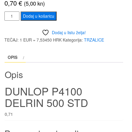
0,70
€
(5,00 kn)
DUNLOP
Dodaj u košaricu
P4100
DELRIN
Dodaj u listu želja!
500
TEČAJ: 1 EUR = 7,53450 HRK
Kategorija:
TRZALICE
STD
0,71
OPIS
količina
Opis
DUNLOP P4100
DELRIN 500 STD
0,71