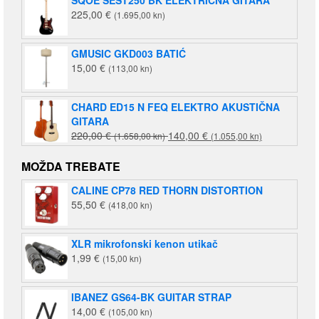
225,00
€
(1.695,00 kn)
GMUSIC GKD003 BATIĆ
15,00
€
(113,00 kn)
CHARD ED15 N FEQ ELEKTRO AKUSTIČNA
GITARA
Izvorna
Trenutna
220,00
€
140,00
€
(1.658,00 kn)
(1.055,00 kn)
cijena
cijena
bila
je:
MOŽDA TREBATE
je:
140,00 €
CALINE CP78 RED THORN DISTORTION
220,00 €
(1.055,00
55,50
€
(418,00 kn)
(1.658,00
kn).
kn).
XLR mikrofonski kenon utikač
1,99
€
(15,00 kn)
IBANEZ GS64-BK GUITAR STRAP
14,00
€
(105,00 kn)