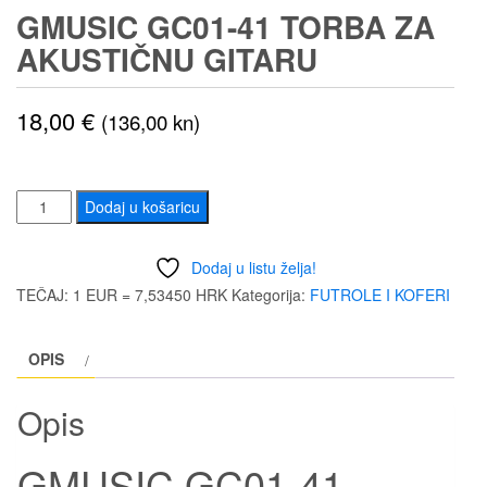
GMUSIC GC01-41 TORBA ZA
AKUSTIČNU GITARU
18,00
€
(136,00 kn)
GMUSIC
Dodaj u košaricu
GC01-
41
Dodaj u listu želja!
TORBA
TEČAJ: 1 EUR = 7,53450 HRK
Kategorija:
FUTROLE I KOFERI
ZA
AKUSTIČNU
OPIS
GITARU
količina
Opis
GMUSIC GC01-41