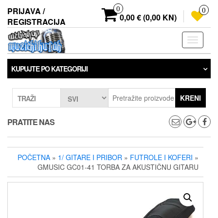
Preskoči
0
PRIJAVA /
0
na
0,00 € (0,00 KN)
REGISTRACIJA
sadržaj
Prebaci
navigaci
KUPUJTE PO KATEGORIJI
KRENI
TRAŽI
PRATITE NAS
POČETNA
»
1/ GITARE I PRIBOR
»
FUTROLE I KOFERI
»
GMUSIC GC01-41 TORBA ZA AKUSTIČNU GITARU