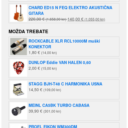
CHARD ED15 N FEQ ELEKTRO AKUSTIČNA
GITARA
Izvorna
Trenutna
220,00
€
140,00
€
(1.658,00 kn)
(1.055,00 kn)
cijena
cijena
bila
je:
MOŽDA TREBATE
je:
140,00 €
ROCKCABLE XLR RCL10000M muški
220,00 €
(1.055,00
KONEKTOR
(1.658,00
kn).
1,80
€
(14,00 kn)
kn).
DUNLOP Eddie VAN HALEN 0,60
2,00
€
(15,00 kn)
STAGG BJH-T48 C HARMONIKA USNA
14,50
€
(109,00 kn)
MEINL CA5BK TURBO CABASA
39,90
€
(301,00 kn)
PROEL EIKON WM300DM