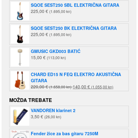
SQOE SEST250 SBL ELEKTRIČNA GITARA
225,00
€
(1.695,00 kn)
SQOE SEST250 BK ELEKTRIČNA GITARA
225,00
€
(1.695,00 kn)
GMUSIC GKD003 BATIĆ
15,00
€
(113,00 kn)
CHARD ED15 N FEQ ELEKTRO AKUSTIČNA
GITARA
Izvorna
Trenutna
220,00
€
140,00
€
(1.658,00 kn)
(1.055,00 kn)
cijena
cijena
bila
je:
MOŽDA TREBATE
je:
140,00 €
VANDOREN klarinet 2
220,00 €
(1.055,00
3,50
€
(26,00 kn)
(1.658,00
kn).
kn).
Fender žice za bas gitaru 7250M