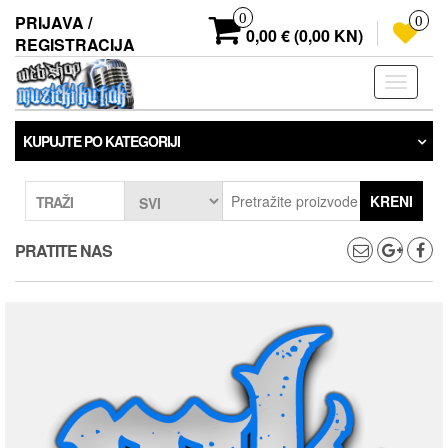
Preskoči
0
PRIJAVA /
0
na
0,00 € (0,00 KN)
REGISTRACIJA
sadržaj
Prebaci
navigaci
KUPUJTE PO KATEGORIJI
KRENI
TRAŽI
PRATITE NAS