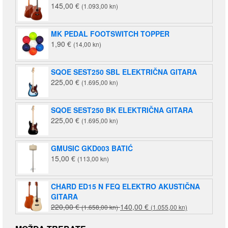
145,00
€
(1.093,00 kn)
MK PEDAL FOOTSWITCH TOPPER
1,90
€
(14,00 kn)
SQOE SEST250 SBL ELEKTRIČNA GITARA
225,00
€
(1.695,00 kn)
SQOE SEST250 BK ELEKTRIČNA GITARA
225,00
€
(1.695,00 kn)
GMUSIC GKD003 BATIĆ
15,00
€
(113,00 kn)
CHARD ED15 N FEQ ELEKTRO AKUSTIČNA
GITARA
Izvorna
Trenutna
220,00
€
140,00
€
(1.658,00 kn)
(1.055,00 kn)
cijena
cijena
bila
je: