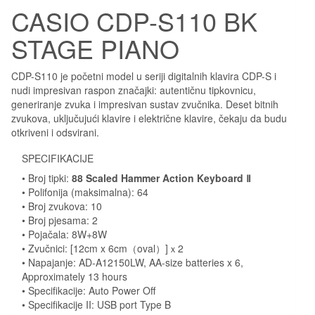
CASIO CDP-S110 BK
STAGE PIANO
CDP-S110 je početni model u seriji digitalnih klavira CDP-S i
nudi impresivan raspon značajki: autentičnu tipkovnicu,
generiranje zvuka i impresivan sustav zvučnika. Deset bitnih
zvukova, uključujući klavire i električne klavire, čekaju da budu
otkriveni i odsvirani.
SPECIFIKACIJE
• Broj tipki:
88 Scaled Hammer Action Keyboard Ⅱ
• Polifonija (maksimalna): 64
• Broj zvukova: 10
• Broj pjesama: 2
• Pojačala: 8W+8W
• Zvučnici: [12cm x 6cm（oval）]ｘ2
• Napajanje: AD-A12150LW, AA-size batteries x 6,
Approximately 13 hours
• Specifikacije: Auto Power Off
• Specifikacije II: USB port Type B