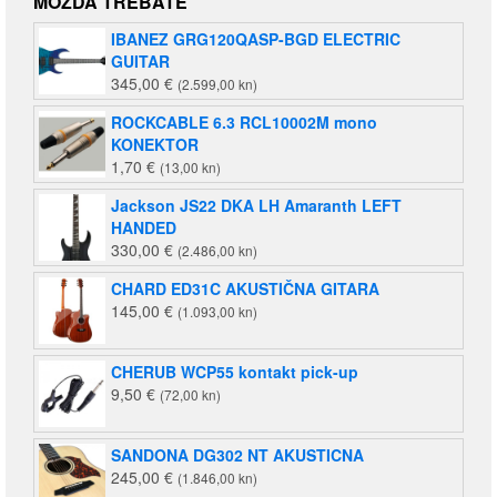
MOŽDA TREBATE
je:
140,00 €
IBANEZ GRG120QASP-BGD ELECTRIC
220,00 €
(1.055,00
GUITAR
(1.658,00
kn).
345,00
€
(2.599,00 kn)
kn).
ROCKCABLE 6.3 RCL10002M mono
KONEKTOR
1,70
€
(13,00 kn)
Jackson JS22 DKA LH Amaranth LEFT
HANDED
330,00
€
(2.486,00 kn)
CHARD ED31C AKUSTIČNA GITARA
145,00
€
(1.093,00 kn)
CHERUB WCP55 kontakt pick-up
9,50
€
(72,00 kn)
SANDONA DG302 NT AKUSTICNA
245,00
€
(1.846,00 kn)