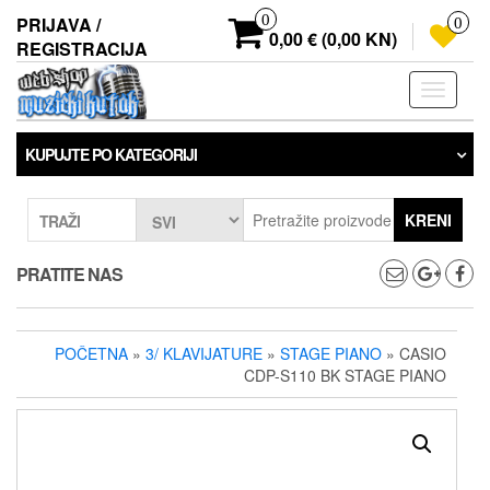
Preskoči
0
PRIJAVA /
0
na
0,00 € (0,00 KN)
REGISTRACIJA
sadržaj
Prebaci
navigaci
KUPUJTE PO KATEGORIJI
KRENI
TRAŽI
PRATITE NAS
POČETNA
»
3/ KLAVIJATURE
»
STAGE PIANO
» CASIO
CDP-S110 BK STAGE PIANO