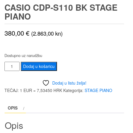
CASIO CDP-S110 BK STAGE
PIANO
380,00
€
(2.863,00 kn)
Dostupno uz narudžbu
CASIO
Dodaj u košaricu
CDP-
S110
Dodaj u listu želja!
BK
TEČAJ: 1 EUR = 7,53450 HRK
Kategorija:
STAGE PIANO
STAGE
PIANO
OPIS
količina
Opis