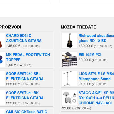
 PROIZVODI
MOŽDA TREBATE
CHARD ED31C
Richwood akustičn
AKUSTIČNA GITARA
gitara RD-12-BK
145,00
€
169,00
€
(1.093,00 kn)
(1.273,00 kn)
MK PEDAL FOOTSWITCH
ESI 192M PCI
TOPPER
60,00
€
(452,00 kn)
1,90
€
(14,00 kn)
SQOE SEST250 SBL
LION STYLE LS-MS
ELEKTRIČNA GITARA
Microphone Stand
225,00
€
31,19
€
(1.695,00 kn)
(235,00 kn)
SQOE SEST250 BK
STAGG AK/EL SP-M
ELEKTRIČNA GITARA
DX3X3CH 3+3 DELU
225,00
€
CHROME NAVIJAČI
(1.695,00 kn)
39,00
€
(294,00 kn)
GMUSIC GKD003 BATIĆ