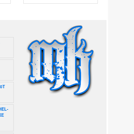
a
40T
HEL-
XE