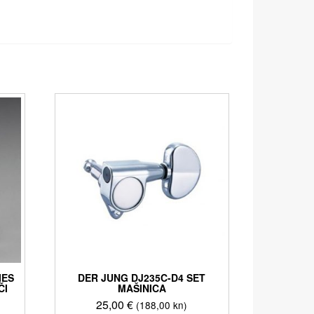
IES
DER JUNG DJ235C-D4 SET
ČI
MAŠINICA
25,00
€
(188,00 kn)