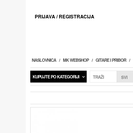
Preskoči
na
sadržaj
PRIJAVA / REGISTRACIJA
NASLOVNICA
MK WEBSHOP
GITARE I PRIBOR
KUPUJTE PO KATEGORIJI
TRAŽI