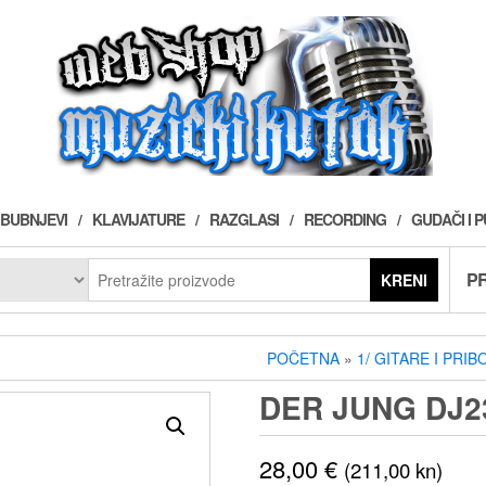
BUBNJEVI
KLAVIJATURE
RAZGLASI
RECORDING
GUDAČI I 
PR
KRENI
POČETNA
»
1/ GITARE I PRIB
DER JUNG DJ2
28,00
€
(211,00 kn)