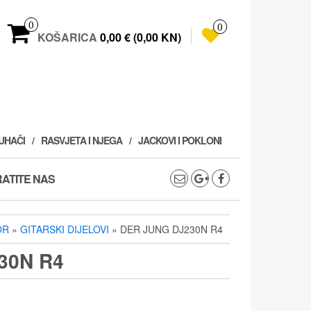
0
0
KOŠARICA
0,00 € (0,00 KN)
PUHAČI
RASVJETA I NJEGA
JACKOVI I POKLONI
ATITE NAS
OR
»
GITARSKI DIJELOVI
» DER JUNG DJ230N R4
30N R4