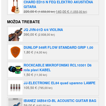
CHARD ED15 N FEQ ELEKTRO AKUSTIČNA
GITARA
Izvorna
Trenutna
220,00
€
140,00
€
(1.658,00 kn)
(1.055,00 kn)
cijena
cijena
bila
je:
MOŽDA TREBATE
je:
140,00 €
JQ JVN-01D 4/4 VIOLINA
220,00 €
(1.055,00
390,00
€
(2.938,00 kn)
(1.658,00
kn).
kn).
DUNLOP 549R FLOW STANDARD GRIP 1,00
1,80
€
(14,00 kn)
ROCKCABLE MIKROFONSKI RCL10301 D6
rola plavi KABEL
1,50
€
(11,00 kn)
JJ-ELECTRONIC EL84 quad upareno LAMPE
105,50
€
(795,00 kn)
IBANEZ IAB541D-BL ACOUSTIC GUITAR BAG
59,00
€
(445,00 kn)