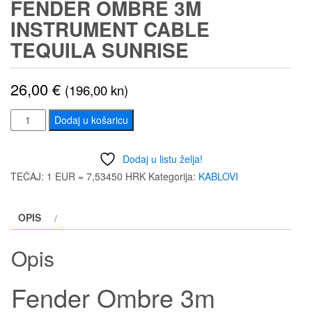
FENDER OMBRE 3M
INSTRUMENT CABLE
TEQUILA SUNRISE
26,00
€
(196,00 kn)
Fender
Dodaj u košaricu
Ombre
3m
Dodaj u listu želja!
Instrument
TEČAJ: 1 EUR = 7,53450 HRK
Kategorija:
KABLOVI
Cable
Tequila
OPIS
Sunrise
količina
Opis
Fender Ombre 3m