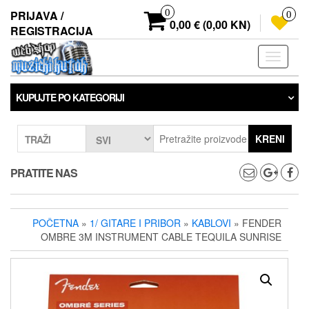
Preskoči
0
PRIJAVA /
0
na
0,00 € (0,00 KN)
REGISTRACIJA
sadržaj
Prebaci
navigaci
KUPUJTE PO KATEGORIJI
KRENI
TRAŽI
PRATITE NAS
POČETNA
»
1/ GITARE I PRIBOR
»
KABLOVI
» FENDER
OMBRE 3M INSTRUMENT CABLE TEQUILA SUNRISE