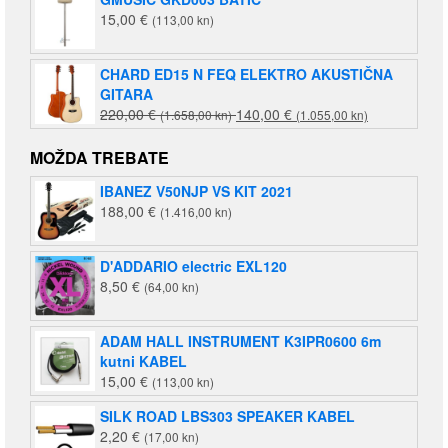
15,00
€
(113,00 kn)
CHARD ED15 N FEQ ELEKTRO AKUSTIČNA
GITARA
Izvorna
Trenutna
220,00
€
140,00
€
(1.658,00 kn)
(1.055,00 kn)
cijena
cijena
bila
je:
MOŽDA TREBATE
je:
140,00 €
IBANEZ V50NJP VS KIT 2021
220,00 €
(1.055,00
188,00
€
(1.416,00 kn)
(1.658,00
kn).
kn).
D'ADDARIO electric EXL120
8,50
€
(64,00 kn)
ADAM HALL INSTRUMENT K3IPR0600 6m
kutni KABEL
15,00
€
(113,00 kn)
SILK ROAD LBS303 SPEAKER KABEL
2,20
€
(17,00 kn)