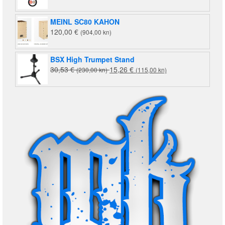
MEINL SC80 KAHON
120,00
€
(904,00 kn)
BSX High Trumpet Stand
Izvorna
Trenutna
30,53
€
15,26
€
(230,00 kn)
(115,00 kn)
cijena
cijena
bila
je:
je:
15,26 €
30,53 €
(115,00
(230,00
kn).
kn).