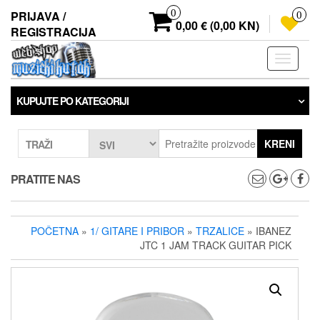
Preskoči
0
PRIJAVA /
0
na
0,00 € (0,00 KN)
REGISTRACIJA
sadržaj
Prebaci
navigaci
KUPUJTE PO KATEGORIJI
KRENI
TRAŽI
PRATITE NAS
POČETNA
»
1/ GITARE I PRIBOR
»
TRZALICE
» IBANEZ
JTC 1 JAM TRACK GUITAR PICK