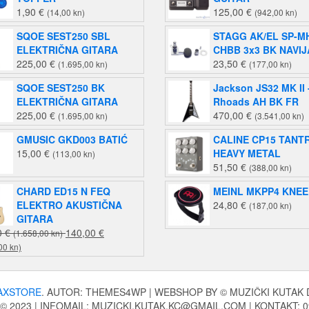
1,90
€
125,00
€
(14,00 kn)
(942,00 kn)
SQOE SEST250 SBL
STAGG AK/EL SP-M
ELEKTRIČNA GITARA
CHBB 3x3 BK NAVIJ
225,00
€
23,50
€
(1.695,00 kn)
(177,00 kn)
SQOE SEST250 BK
Jackson JS32 MK II 
ELEKTRIČNA GITARA
Rhoads AH BK FR
225,00
€
470,00
€
(1.695,00 kn)
(3.541,00 kn)
GMUSIC GKD003 BATIĆ
CALINE CP15 TANT
15,00
€
HEAVY METAL
(113,00 kn)
51,50
€
(388,00 kn)
CHARD ED15 N FEQ
MEINL MKPP4 KNE
ELEKTRO AKUSTIČNA
24,80
€
(187,00 kn)
GITARA
Izvorna
0
€
140,00
€
(1.658,00 kn)
Trenutna
cijena
00 kn)
cijena
bila
je:
je:
140,00 €
220,00 €
AXSTORE
. AUTOR: THEMES4WP | WEBSHOP BY © MUZIČKI KUTAK D.O
(1.055,00
(1.658,00
 2023 | INFOMAIL; MUZICKI.KUTAK.KC@GMAIL.COM | KONTAKT: 09