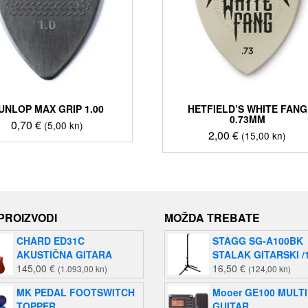
UNLOP MAX GRIP 1.00
HETFIELD’S WHITE FANG
0.73MM
0,70
€
(5,00 kn)
2,00
€
(15,00 kn)
 PROIZVODI
MOŽDA TREBATE
CHARD ED31C
STAGG SG-A100BK
AKUSTIČNA GITARA
STALAK GITARSKI /
145,00
€
16,50
€
(1.093,00 kn)
(124,00 kn)
MK PEDAL FOOTSWITCH
Mooer GE100 MULTI
TOPPER
GUITAR