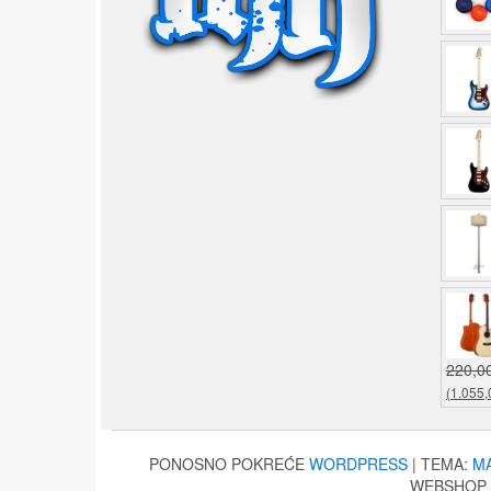
220,0
(1.055,
PONOSNO POKREĆE
WORDPRESS
|
TEMA:
M
WEBSHOP ©