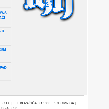
HWS-
AČI
- R.
RUM
EPAD
.O. | I. G. KOVAČIĆA 3B 48000 KOPRIVNICA |
8 248 095.