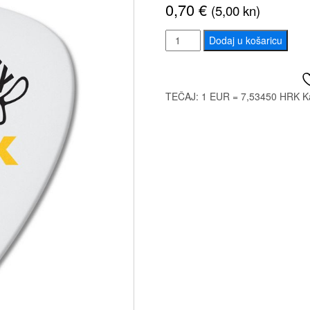
0,70
€
(5,00 kn)
JIM
Dodaj u košaricu
DUNLOP
TORTEX
FLEX
TEČAJ: 1 EUR = 7,53450 HRK
K
STANDARD
0,73
TRZALICA
količina