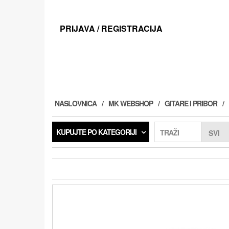
Preskoči
na
sadržaj
PRIJAVA / REGISTRACIJA
NASLOVNICA
MK WEBSHOP
GITARE I PRIBOR
KUPUJTE PO KATEGORIJI
TRAŽI