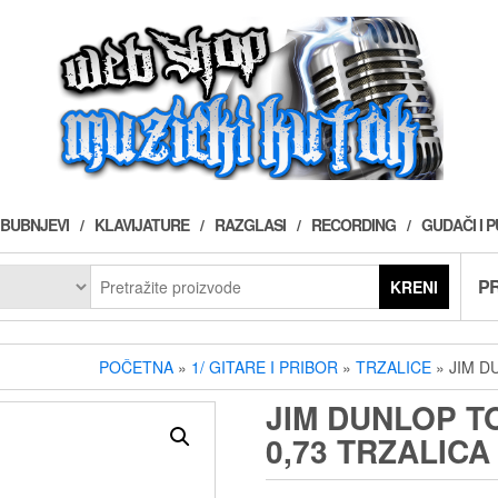
BUBNJEVI
KLAVIJATURE
RAZGLASI
RECORDING
GUDAČI I 
PR
KRENI
POČETNA
»
1/ GITARE I PRIBOR
»
TRZALICE
» JIM D
JIM DUNLOP T
0,73 TRZALICA