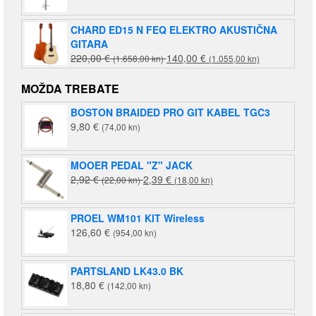
CHARD ED15 N FEQ ELEKTRO AKUSTIČNA
GITARA
Izvorna
Trenutna
220,00
€
140,00
€
(1.658,00 kn)
(1.055,00 kn)
cijena
cijena
bila
je:
MOŽDA TREBATE
je:
140,00 €
BOSTON BRAIDED PRO GIT KABEL TGC3
220,00 €
(1.055,00
9,80
€
(74,00 kn)
(1.658,00
kn).
kn).
MOOER PEDAL "Z" JACK
Izvorna
Trenutna
2,92
€
2,39
€
(22,00 kn)
(18,00 kn)
cijena
cijena
bila
je:
PROEL WM101 KIT Wireless
je:
2,39 €
126,60
€
(954,00 kn)
2,92 €
(18,00
(22,00
kn).
kn).
PARTSLAND LK43.0 BK
18,80
€
(142,00 kn)