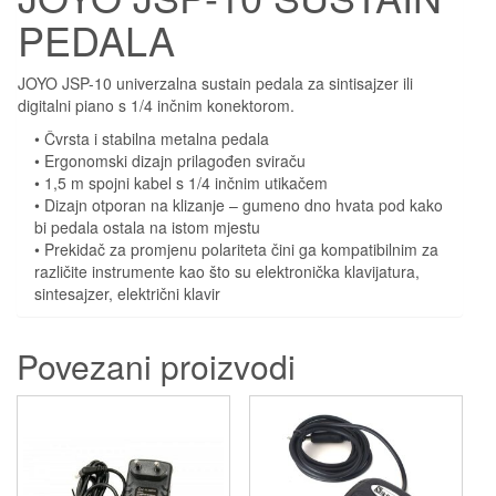
PEDALA
JOYO JSP-10 univerzalna sustain pedala za sintisajzer ili
digitalni piano s 1/4 inčnim konektorom.
• Čvrsta i stabilna metalna pedala
• Ergonomski dizajn prilagođen sviraču
• 1,5 m spojni kabel s 1/4 inčnim utikačem
• Dizajn otporan na klizanje – gumeno dno hvata pod kako
bi pedala ostala na istom mjestu
• Prekidač za promjenu polariteta čini ga kompatibilnim za
različite instrumente kao što su elektronička klavijatura,
sintesajzer, električni klavir
Povezani proizvodi