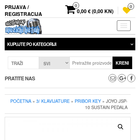
Preskoči
0
PRIJAVA /
0
na
0,00 € (0,00 KN)
REGISTRACIJA
sadržaj
Prebaci
navigaci
KUPUJTE PO KATEGORIJI
KRENI
TRAŽI
PRATITE NAS
POČETNA
»
3/ KLAVIJATURE
»
PRIBOR KEY
» JOYO JSP-
10 SUSTAIN PEDALA