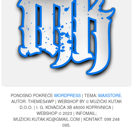
PONOSNO POKREĆE
WORDPRESS
|
TEMA:
MAXSTORE
.
AUTOR: THEMES4WP | WEBSHOP BY © MUZIČKI KUTAK
D.O.O. | I. G. KOVAČIĆA 3B 48000 KOPRIVNICA |
WEBSHOP © 2023 | INFOMAIL;
MUZICKI.KUTAK.KC@GMAIL.COM | KONTAKT: 098 248
095.