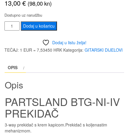
13,00
€
(98,00 kn)
Dostupno uz narudžbu
PARTSLAND
Dodaj u košaricu
BTG-
NI-
Dodaj u listu želja!
IV
TEČAJ: 1 EUR = 7,53450 HRK
Kategorija:
GITARSKI DIJELOVI
PREKIDAČ
količina
OPIS
Opis
PARTSLAND BTG-NI-IV
PREKIDAČ
3-way prekidač s krem kapicom.Prekidač s koljenastim
mehanizmom.