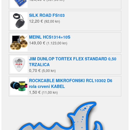
SILK ROAD FS103
12,20
€
(92,00 kn)
MEINL HCS1314+10S
149,00
€
(1.123,00 kn)
JIM DUNLOP TORTEX FLEX STANDARD 0,50
TRZALICA
0,70
€
(5,00 kn)
ROCKCABLE MIKROFONSKI RCL10302 D6
rola crveni KABEL
1,50
€
(11,00 kn)