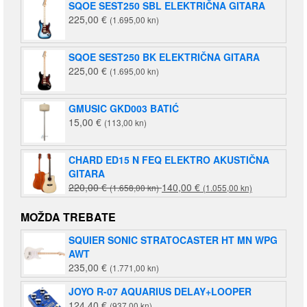
SQOE SEST250 SBL ELEKTRIČNA GITARA
225,00
€
(1.695,00 kn)
SQOE SEST250 BK ELEKTRIČNA GITARA
225,00
€
(1.695,00 kn)
GMUSIC GKD003 BATIĆ
15,00
€
(113,00 kn)
CHARD ED15 N FEQ ELEKTRO AKUSTIČNA
GITARA
Izvorna
Trenutna
220,00
€
140,00
€
(1.658,00 kn)
(1.055,00 kn)
cijena
cijena
bila
je:
MOŽDA TREBATE
je:
140,00 €
SQUIER SONIC STRATOCASTER HT MN WPG
220,00 €
(1.055,00
AWT
(1.658,00
kn).
235,00
€
(1.771,00 kn)
kn).
JOYO R-07 AQUARIUS DELAY+LOOPER
124,40
€
(937,00 kn)