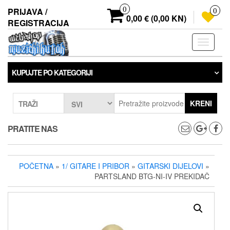
Preskoči
0
PRIJAVA /
0
na
0,00 € (0,00 KN)
REGISTRACIJA
sadržaj
Prebaci
navigaci
KUPUJTE PO KATEGORIJI
KRENI
TRAŽI
PRATITE NAS
POČETNA
»
1/ GITARE I PRIBOR
»
GITARSKI DIJELOVI
»
PARTSLAND BTG-NI-IV PREKIDAČ