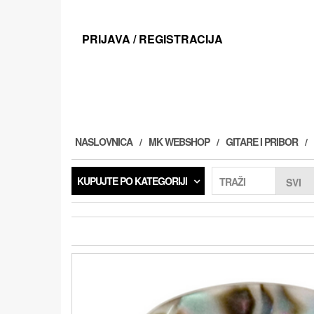
Preskoči
na
sadržaj
PRIJAVA / REGISTRACIJA
NASLOVNICA
MK WEBSHOP
GITARE I PRIBOR
KUPUJTE PO KATEGORIJI
TRAŽI