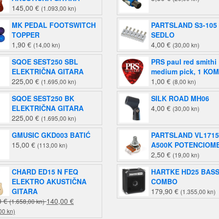
145,00
€
(1.093,00 kn)
MK PEDAL FOOTSWITCH
PARTSLAND S3-105
TOPPER
SEDLO
1,90
€
4,00
€
(14,00 kn)
(30,00 kn)
SQOE SEST250 SBL
PRS paul red smithi
ELEKTRIČNA GITARA
medium pick, 1 KOM
225,00
€
1,00
€
(1.695,00 kn)
(8,00 kn)
SQOE SEST250 BK
SILK ROAD MH06
ELEKTRIČNA GITARA
4,00
€
(30,00 kn)
225,00
€
(1.695,00 kn)
GMUSIC GKD003 BATIĆ
PARTSLAND VL1715
15,00
€
A500K POTENCIOM
(113,00 kn)
2,50
€
(19,00 kn)
CHARD ED15 N FEQ
HARTKE HD25 BAS
ELEKTRO AKUSTIČNA
COMBO
GITARA
179,90
€
(1.355,00 kn)
Izvorna
0
€
140,00
€
(1.658,00 kn)
Trenutna
cijena
00 kn)