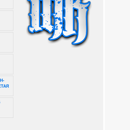
H-
ETAR
S