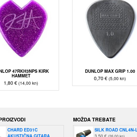
NLOP 47RKH3NPS KIRK
DUNLOP MAX GRIP 1.00
HAMMET
0,70
€
(5,00 kn)
1,80
€
(14,00 kn)
 PROIZVODI
MOŽDA TREBATE
CHARD ED31C
SILK ROAD CNL4N-
AKUSTIČNA GITARA
3,50
€
(26,00 kn)