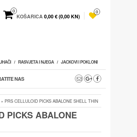
0
0
KOŠARICA
0,00 € (0,00 KN)
PUHAČI
RASVJETA I NJEGA
JACKOVI I POKLONI
ATITE NAS
» PRS CELLULOID PICKS ABALONE SHELL THIN
D PICKS ABALONE