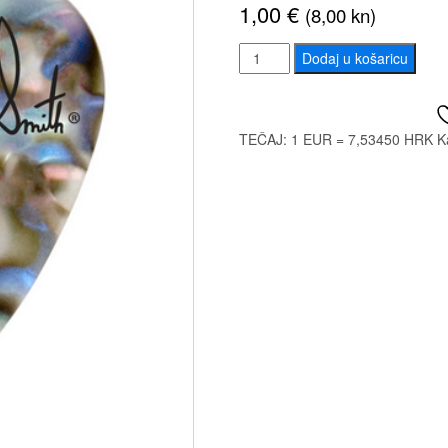
1,00
€
(8,00 kn)
PRS
Dodaj u košaricu
Celluloid
Picks
Abalone
TEČAJ: 1 EUR = 7,53450 HRK
K
Shell
Thin
količina