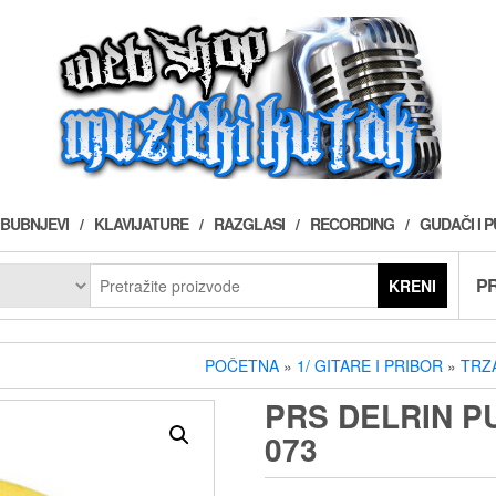
BUBNJEVI
KLAVIJATURE
RAZGLASI
RECORDING
GUDAČI I 
PR
KRENI
POČETNA
»
1/ GITARE I PRIBOR
»
TRZ
PRS DELRIN P
073