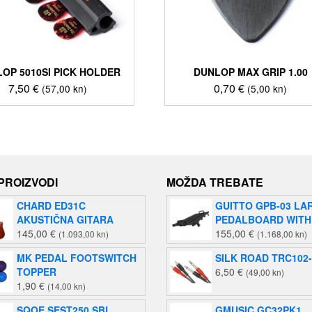
OP 5010SI PICK HOLDER
DUNLOP MAX GRIP 1.00
7,50
€
0,70
€
(57,00 kn)
(5,00 kn)
 PROIZVODI
MOŽDA TREBATE
CHARD ED31C
GUITTO GPB-03 LA
AKUSTIČNA GITARA
PEDALBOARD WITH
145,00
€
155,00
€
(1.093,00 kn)
(1.168,00 kn)
MK PEDAL FOOTSWITCH
SILK ROAD TRC102
TOPPER
6,50
€
(49,00 kn)
1,90
€
(14,00 kn)
SQOE SEST250 SBL
GMUSIC GC32PK1