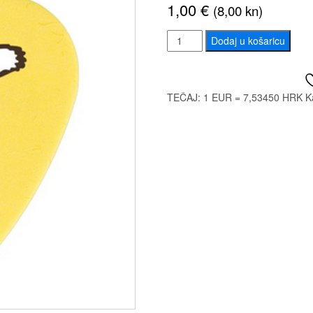
1,00
€
(8,00 kn)
PRS
Dodaj u košaricu
Delrin
Punch
Picks
TEČAJ: 1 EUR = 7,53450 HRK
K
Yellow
073
količina