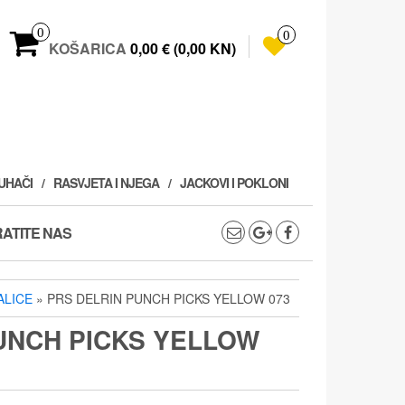
0
0
KOŠARICA
0,00 € (0,00 KN)
PUHAČI
RASVJETA I NJEGA
JACKOVI I POKLONI
ATITE NAS
ALICE
» PRS DELRIN PUNCH PICKS YELLOW 073
UNCH PICKS YELLOW