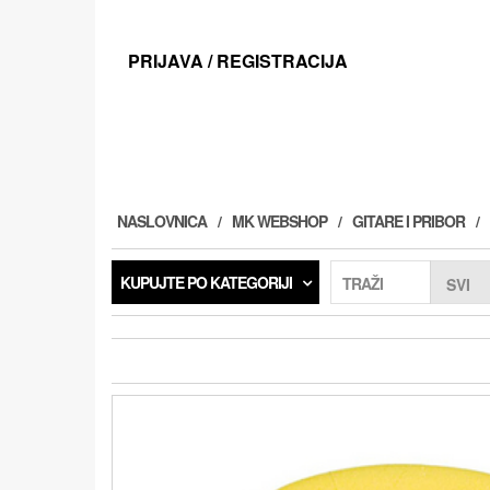
Preskoči
na
sadržaj
PRIJAVA / REGISTRACIJA
NASLOVNICA
MK WEBSHOP
GITARE I PRIBOR
KUPUJTE PO KATEGORIJI
TRAŽI