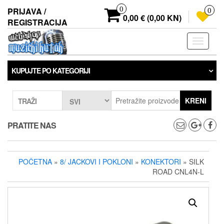
Preskoči
0
PRIJAVA /
0
na
0,00 € (0,00 KN)
REGISTRACIJA
sadržaj
Prebaci
navigaci
KUPUJTE PO KATEGORIJI
KRENI
TRAŽI
PRATITE NAS
POČETNA
»
8/ JACKOVI I POKLONI
»
KONEKTORI
» SILK
ROAD CNL4N-L