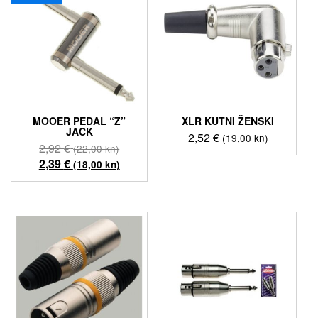
MOOER PEDAL “Z”
XLR KUTNI ŽENSKI
JACK
2,52
€
(19,00 kn)
Izvorna
2,92
€
(22,00 kn)
cijena
Trenutna
2,39
€
(18,00 kn)
bila
cijena
je:
je:
2,92 €
2,39 €
(22,00
(18,00
kn).
kn).