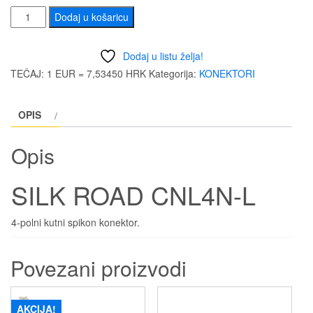
SILK
Dodaj u košaricu
ROAD
CNL4N-
Dodaj u listu želja!
L
TEČAJ: 1 EUR = 7,53450 HRK
Kategorija:
KONEKTORI
količina
OPIS
Opis
SILK ROAD CNL4N-L
4-polni kutni spikon konektor.
Povezani proizvodi
AKCIJA!