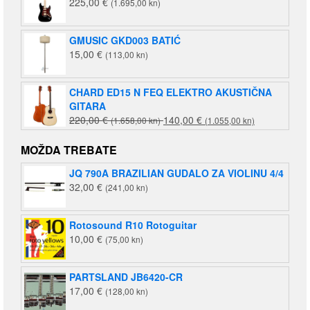
225,00
€
(1.695,00 kn)
GMUSIC GKD003 BATIĆ
15,00
€
(113,00 kn)
CHARD ED15 N FEQ ELEKTRO AKUSTIČNA
GITARA
Izvorna
Trenutna
220,00
€
140,00
€
(1.658,00 kn)
(1.055,00 kn)
cijena
cijena
bila
je:
MOŽDA TREBATE
je:
140,00 €
JQ 790A BRAZILIAN GUDALO ZA VIOLINU 4/4
220,00 €
(1.055,00
32,00
€
(241,00 kn)
(1.658,00
kn).
kn).
Rotosound R10 Rotoguitar
10,00
€
(75,00 kn)
PARTSLAND JB6420-CR
17,00
€
(128,00 kn)