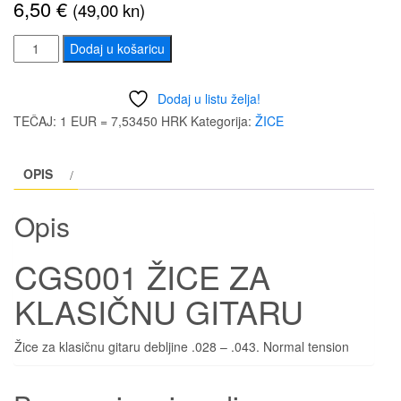
6,50
€
(49,00 kn)
CGS001
Dodaj u košaricu
ŽICE
ZA
Dodaj u listu želja!
KLASIČNU
TEČAJ: 1 EUR = 7,53450 HRK
Kategorija:
ŽICE
GITARU
količina
OPIS
Opis
CGS001 ŽICE ZA
KLASIČNU GITARU
Žice za klasičnu gitaru debljine .028 – .043. Normal tension