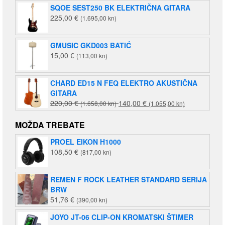
SQOE SEST250 BK ELEKTRIČNA GITARA
225,00
€
(1.695,00 kn)
GMUSIC GKD003 BATIĆ
15,00
€
(113,00 kn)
CHARD ED15 N FEQ ELEKTRO AKUSTIČNA
GITARA
Izvorna
Trenutna
220,00
€
140,00
€
(1.658,00 kn)
(1.055,00 kn)
cijena
cijena
bila
je:
MOŽDA TREBATE
je:
140,00 €
PROEL EIKON H1000
220,00 €
(1.055,00
108,50
€
(817,00 kn)
(1.658,00
kn).
kn).
REMEN F ROCK LEATHER STANDARD SERIJA
BRW
51,76
€
(390,00 kn)
JOYO JT-06 CLIP-ON KROMATSKI ŠTIMER