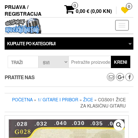
Preskoči
0
PRIJAVA /
0
na
0,00 € (0,00 KN)
REGISTRACIJA
sadržaj
Prebaci
navigaci
KUPUJTE PO KATEGORIJI
KRENI
TRAŽI
PRATITE NAS
POČETNA
»
1/ GITARE I PRIBOR
»
ŽICE
» CGS001 ŽICE
ZA KLASIČNU GITARU